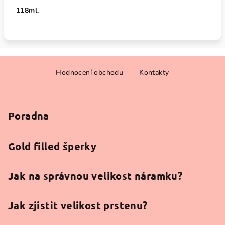
118ml.
Z
Hodnocení obchodu
Kontakty
á
p
a
Poradna
t
í
Gold filled šperky
Jak na správnou velikost náramku?
Jak zjistit velikost prstenu?