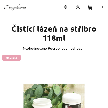
Přejít
na
obsah
Nákupn
Hledat
Přihlášení
Čistící lázeň na stříbro
košík
118ml
Průměrné
Neohodnoceno
Podrobnosti hodnocení
hodnocení
produktu
Novinka
je
0,0
z
5
hvězdiček.