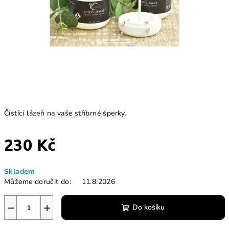
Čistící lázeň na vaše stříbrné šperky.
230 Kč
Měrná
Skladem
cena:
Můžeme doručit do:
11.8.2026
−
+
Do košíku