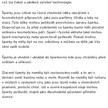
což lze čekat u jakékoli výrobní technologie.
Šperky jsou citlivé na různé chemické látky obsažené v
kosmetických přípravcích, jako jsou parfémy, líčidla a laky na
vlasy. Tyto látky mohou poškodit povrchovou úpravu šperku.
Doporučuje se, že před ozdobením se šperky byste měli provést
veškerou kosmetickou péči. Spaní i fyzická aktivita také mohou
šperk mechanicky nebo povrchově poškodit. Pokud možno,
šperky by měly být na noc odloženy a můžete se těšit jak Vás
ráno opět ozdobí.
Šperky je vhodné i ukládat do šperkovnic kde jsou chráněny před
světlem a vlhkostí.
Zlacené šperky by neměly být vystavovány vodě, a to ani v
domácí vaně, bazénu nebo u moře. Rovněž by neměly být nošeny
v místech s výskytem síry, jako jsou lázně nebo u minerálních
pramenů, protože chlor, sůl a vonné koupelové oleje mohou
šperky poškodit, stejně jako dlouhodobé působení přímého
slunce.