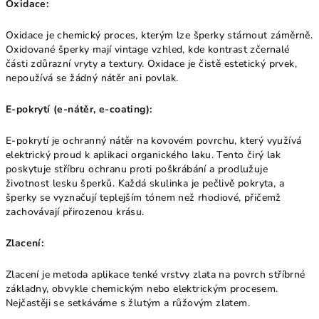
Oxidace:
Oxidace je chemický proces, kterým lze šperky stárnout záměrně.
Oxidované šperky mají vintage vzhled, kde kontrast zčernalé
části zdůrazní vryty a textury. Oxidace je čistě estetický prvek,
nepoužívá se žádný nátěr ani povlak.
E-pokrytí (e-nátěr, e-coating):
E-pokrytí je ochranný nátěr na kovovém povrchu, který využívá
elektrický proud k aplikaci organického laku. Tento čirý lak
poskytuje stříbru ochranu proti poškrábání a prodlužuje
životnost lesku šperků. Každá skulinka je pečlivě pokryta, a
šperky se vyznačují teplejším tónem než rhodiové, přičemž
zachovávají přirozenou krásu.
Zlacení:
Zlacení je metoda aplikace tenké vrstvy zlata na povrch stříbrné
základny, obvykle chemickým nebo elektrickým procesem.
Nejčastěji se setkáváme s žlutým a růžovým zlatem.