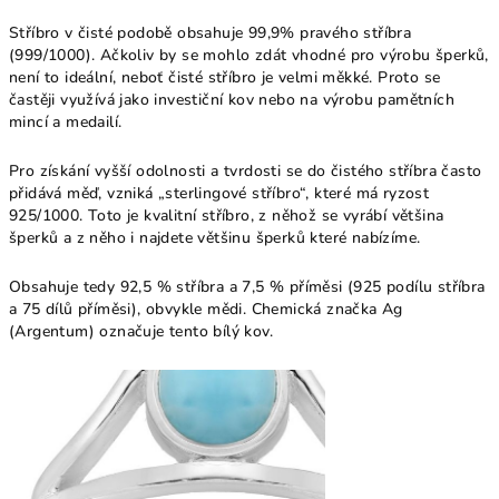
Stříbro v čisté podobě obsahuje 99,9% pravého stříbra
(999/1000). Ačkoliv by se mohlo zdát vhodné pro výrobu šperků,
není to ideální, neboť čisté stříbro je velmi měkké. Proto se
častěji využívá jako investiční kov nebo na výrobu pamětních
mincí a medailí.
Pro získání vyšší odolnosti a tvrdosti se do čistého stříbra často
přidává měď, vzniká „sterlingové stříbro“, které má ryzost
925/1000. Toto je kvalitní stříbro, z něhož se vyrábí většina
šperků a z něho i najdete většinu šperků které nabízíme.
Obsahuje tedy 92,5 % stříbra a 7,5 % příměsi (925 podílu stříbra
a 75 dílů příměsi), obvykle mědi. Chemická značka Ag
(Argentum) označuje tento bílý kov.