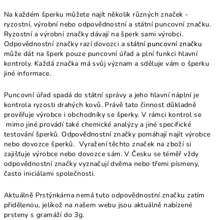
Na každém šperku můžete najít několik různých značek -
ryzostní, výrobní nebo odpovědnostní a státní puncovní značku.
Ryzostní a výrobní značky dávají na šperk sami výrobci.
Odpovědnostní značky razí dovozci a
státní puncovní značku
může dát na šperk pouze puncovní úřad a plní funkci hlavní
kontroly. Každá značka má svůj význam a sděluje vám o šperku
jiné informace.
Puncovní úřad spadá do státní správy a jeho hlavní náplní je
kontrola ryzosti drahých kovů. Právě tato činnost důkladně
prověřuje výrobce i obchodníky se šperky. V rámci kontrol se
mimo jiné provádí také chemické analýzy a jiné specifické
testování šperků. Odpovědnostní značky pomáhají najít výrobce
nebo dovozce šperků. Vyražení těchto značek na zboží si
zajišťuje výrobce nebo dovozce sám. V Česku se téměř vždy
odpovědnostní značky vyznačují dvěma nebo třemi písmeny,
často iniciálami společnosti.
Aktuálně Prstýnkárna nemá tuto odpovědnostní značku zatím
přidělenou, jelikož na našem webu jsou aktuálně nabízené
prsteny s gramáží do 3g.