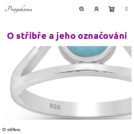
Přejít
na
obsah
Nákupn
Hledat
Přihlášení
O stříbře a jeho označování
košík
O stříbru