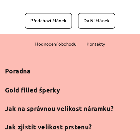
Předchozí článek
Další článek
Z
Hodnocení obchodu
Kontakty
á
p
a
Poradna
t
í
Gold filled šperky
Jak na správnou velikost náramku?
Jak zjistit velikost prstenu?