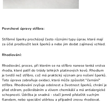
Povrchové úpravy stříbra:
Stříbrné šperky procházejí často různými typy úprav, které mají
za účel prodloužit lesk šperků a nebo jim dodat zajímavý vzhled.
Rhodiování:
Rhodiování, proces, při kterém se na stříbro nanese tenká vrstva
rhodia, které patří do triády lehkých platinových kovů. Rhodium
je tvrdší než stříbro, což má praktický význam pro nošení šperků.
Tato úprava zabraňuje oxidaci, která může způsobit "černání"
stříbra. Rhodiování zvyšuje odolnost a životnost šperků, chrání je
před otěrem, poškrábáním a vlivem chemikálií a má antialergické
schopnosti. Údržba je snadná - stačí jemně přeleštit suchým
flanelem, nebo speciální utěrkou a případně znovu rhodiovat.