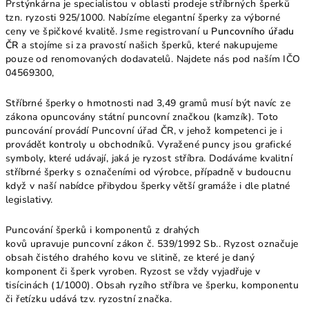
Prstýnkárna je specialistou v oblasti prodeje stříbrných šperků
tzn. ryzosti 925/1000. Nabízíme elegantní šperky za výborné
ceny ve špičkové kvalitě. Jsme registrovaní u
Puncovního úřadu
ČR
a stojíme si za pravostí našich šperků, které nakupujeme
pouze od renomovaných dodavatelů. Najdete nás pod naším IČO
04569300,
Stříbrné šperky o hmotnosti nad 3,49 gramů musí být navíc ze
zákona opuncovány státní puncovní značkou (kamzík). Toto
puncování provádí Puncovní úřad ČR, v jehož kompetenci je i
provádět kontroly u obchodníků. Vyražené puncy jsou grafické
symboly, které udávají, jaká je ryzost stříbra. Dodáváme kvalitní
stříbrné šperky s označeními od výrobce, případně v budoucnu
když v naší nabídce přibydou šperky větší gramáže i dle platné
legislativy.
Puncování šperků i komponentů z drahých
kovů upravuje puncovní zákon č. 539/1992 Sb.. Ryzost označuje
obsah čistého drahého kovu ve slitině, ze které je daný
komponent či šperk vyroben. Ryzost se vždy vyjadřuje v
tisícinách (1/1000). Obsah ryzího stříbra ve šperku, komponentu
či řetízku udává tzv. ryzostní značka.