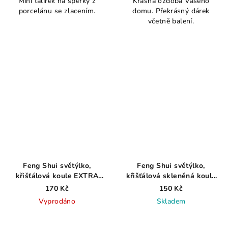
Mini talířek na šperky z
Krásná ozdoba Vašeho
produktu
porcelánu se zlacením.
domu. Překrásný dárek
je
včetně balení.
4,3
z
5
hvězdiček.
Feng Shui světýlko,
Feng Shui světýlko,
křišťálová koule EXTRA
křišťálová skleněná koule
fazety, 4cm
EXTRA fazety, 3cm
170 Kč
150 Kč
Vyprodáno
Skladem
Průměrné
hodnocení