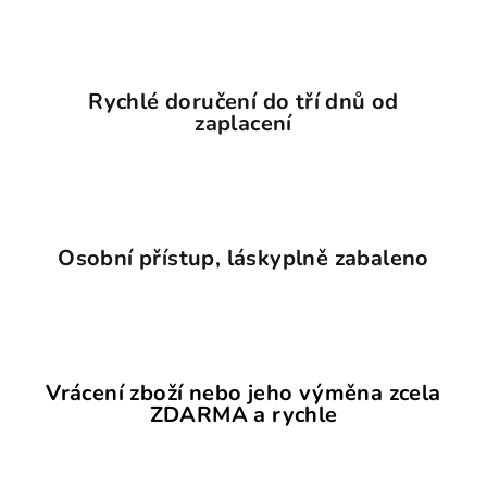
p
i
s
u
Rychlé doručení do tří dnů od
zaplacení
Osobní přístup, láskyplně zabaleno
Vrácení zboží nebo jeho výměna zcela
ZDARMA a rychle