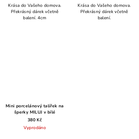
Krása do Vašeho domova.
Krása do Vašeho domova.
produktu
Překrásný dárek včetně
Překrásný dárek včetně
je
balení. 4cm
balení.
4,2
z
5
hvězdiček.
Mini porcelánový talířek na
šperky MILUJ v bílé
380 Kč
Vyprodáno
Průměrné