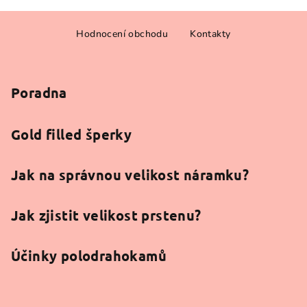
Z
Hodnocení obchodu
Kontakty
á
p
a
Poradna
t
í
Gold filled šperky
Jak na správnou velikost náramku?
Jak zjistit velikost prstenu?
Účinky polodrahokamů