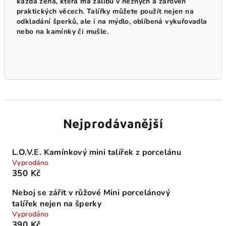
každá žena, která má zálibu v něžných a zároveň
praktických věcech. Talířky můžete použít nejen na
odkladání šperků, ale i na mýdlo, oblíbená vykuřovadla
nebo na kamínky či mušle.
Nejprodávanější
L.O.V.E. Kamínkový mini talířek z porcelánu
Vyprodáno
350 Kč
Neboj se zářit v růžové Mini porcelánový
talířek nejen na šperky
Vyprodáno
390 Kč