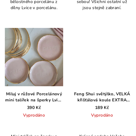
bělostného porcelánu z
sebou! Všichni ostatní už
je
dílny Lvice v porcelánu.
jsou stejně zabraní.
4,0
z
5
hvězdiček.
Miluj v růžové Porcelánový
Feng Shui světýlko, VELKÁ
mini talířek na šperky Lvice
křišťálová koule EXTRA
v porcelánu
fazety, 5cm
390 Kč
189 Kč
Vyprodáno
Vyprodáno
Průměrné
hodnocení