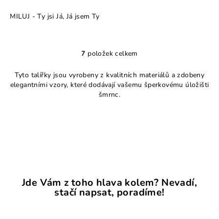
hodnocení
MILUJ - Ty jsi Já, Já jsem Ty
produktu
je
4,5
z
7
položek celkem
5
O
hvězdiček.
v
Tyto talířky jsou vyrobeny z kvalitních materiálů a zdobeny
l
elegantními vzory, které dodávají vašemu šperkovému úložišti
á
šmrnc.
d
a
c
í
p
r
v
k
Jde Vám z toho hlava kolem? Nevadí,
stačí napsat, poradíme!
y
v
ý