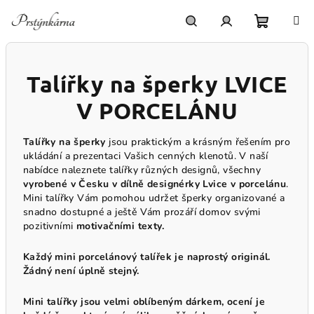
Přejít
na
obsah
Nákupn
Hledat
Přihlášení
Talířky na šperky LVICE
košík
V PORCELÁNU
Talířky na šperky
jsou praktickým a krásným řešením pro
ukládání a prezentaci Vašich cenných klenotů. V naší
nabídce naleznete talířky různých designů, všechny
vyrobené v Česku v dílně designérky Lvice v porcelánu
.
Mini talířky Vám pomohou udržet šperky organizované a
snadno dostupné a ještě Vám prozáří domov svými
pozitivními
motivačními texty.
Každý mini porcelánový talířek je naprostý originál.
Žádný není úplně stejný.
Mini talířky jsou velmi oblíbeným dárkem, ocení je