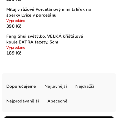
Miluj v růžové Porcelánový mini talířek na
šperky Lvice v porcelánu
Vyprodáno
390 Kč
Feng Shui světýlko, VELKÁ křišťálová
koule EXTRA fazety, 5cm
Vyprodáno
189 Kč
Ř
a
Doporučujeme
Nejlevnější
Nejdražší
z
e
Nejprodávanější
Abecedně
n
í