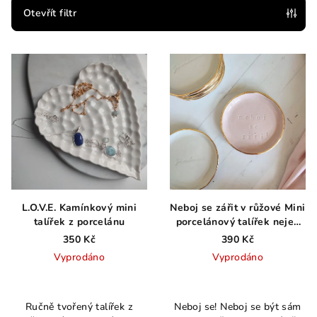
p
Otevřít filtr
r
V
o
ý
d
p
u
i
k
s
t
p
ů
r
o
d
L.O.V.E. Kamínkový mini
Neboj se zářit v růžové Mini
talířek z porcelánu
porcelánový talířek nejen
u
na šperky
350 Kč
390 Kč
k
Vyprodáno
Vyprodáno
t
Průměrné
ů
hodnocení
Ručně tvořený talířek z
Neboj se! Neboj se být sám
produktu