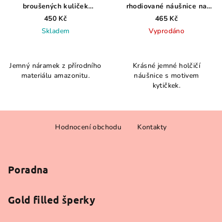
broušených kuliček
rhodiované náušnice na
oblíbeného amazonitu
klapku
450 Kč
465 Kč
Skladem
Vyprodáno
Jemný náramek z přírodního
Krásné jemné holčičí
materiálu amazonitu.
náušnice s motivem
kytičkek.
Z
Hodnocení obchodu
Kontakty
á
p
a
Poradna
t
í
Gold filled šperky