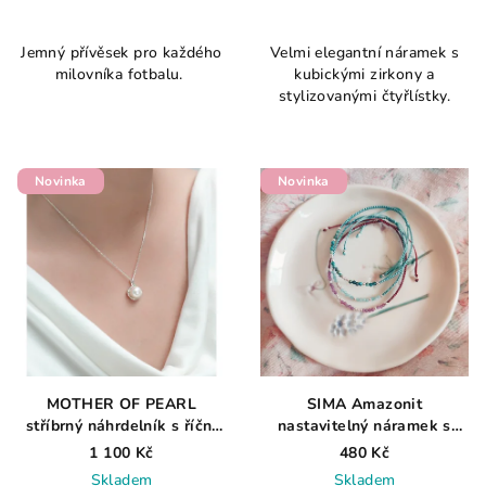
Průměrné
hodnocení
Jemný přívěsek pro každého
Velmi elegantní náramek s
produktu
milovníka fotbalu.
kubickými zirkony a
je
stylizovanými čtyřlístky.
5,0
z
5
hvězdiček.
Novinka
Novinka
MOTHER OF PEARL
SIMA Amazonit
stříbrný náhrdelník s říční
nastavitelný náramek s
perlou
přírodním amazonitem
1 100 Kč
480 Kč
Skladem
Skladem