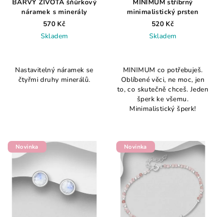
BARVY ŽIVOTA šňůrkový
MINIMUM stříbrný
náramek s minerály
minimalistický prsten
570 Kč
520 Kč
Skladem
Skladem
Nastavitelný náramek se
MINIMUM co potřebuješ.
čtyřmi druhy minerálů.
Oblíbené věci, ne moc, jen
to, co skutečně chceš. Jeden
šperk ke všemu.
Minimalistický šperk!
Novinka
Novinka