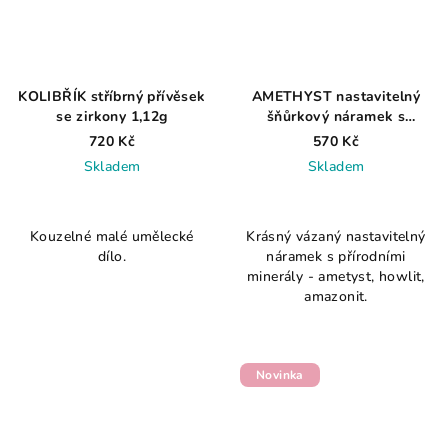
KOLIBŘÍK stříbrný přívěsek
AMETHYST nastavitelný
se zirkony 1,12g
šňůrkový náramek s
minerály
720 Kč
570 Kč
Skladem
Skladem
Kouzelné malé umělecké
Krásný vázaný nastavitelný
dílo.
náramek s přírodními
minerály - ametyst, howlit,
amazonit.
Novinka