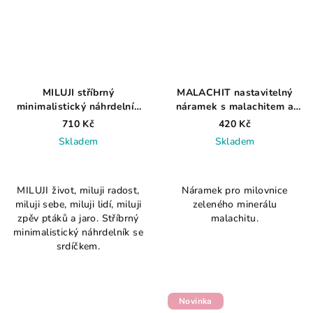
MILUJI stříbrný
MALACHIT nastavitelný
minimalistický náhrdelník
náramek s malachitem a
se srdíčkem a zirkony
říční perlou
710 Kč
420 Kč
Skladem
Skladem
MILUJI život, miluji radost,
Náramek pro milovnice
miluji sebe, miluji lidí, miluji
zeleného minerálu
zpěv ptáků a jaro. Stříbrný
malachitu.
minimalistický náhrdelník se
srdíčkem.
Novinka