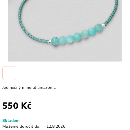
Jedinečný minerál amazonit.
550 Kč
Měrná
Skladem
cena:
Můžeme doručit do:
12.8.2026