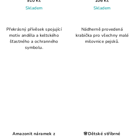
910 Kč
106 Kč
Skladem
Skladem
Překrásný přívěsek spojující
Nádherně provedená
motiv anděla a keltského
krabička pro všechny malé
šťastného a ochranného
milovnice pejsků.
symbolu.
Amazonit náramek z
🌸Dětské stříbrné