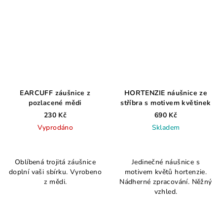
EARCUFF záušnice z
HORTENZIE náušnice ze
pozlacené mědi
stříbra s motivem květinek
230 Kč
690 Kč
Vyprodáno
Skladem
Oblíbená trojitá záušnice
Jedinečné náušnice s
doplní vaši sbírku. Vyrobeno
motivem květů hortenzie.
z mědi.
Nádherné zpracování. Něžný
vzhled.