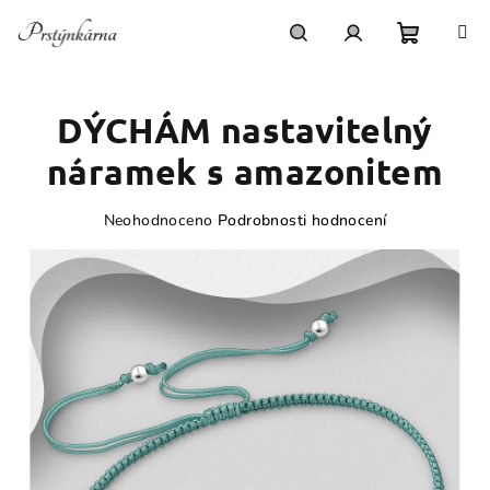
Přejít
na
obsah
Nákupn
Hledat
Přihlášení
DÝCHÁM nastavitelný
košík
náramek s amazonitem
Průměrné
Neohodnoceno
Podrobnosti hodnocení
hodnocení
produktu
je
0,0
z
5
hvězdiček.