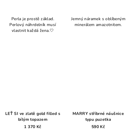
Perla je prostě základ.
Jemný náramek s oblíbeným
Perlový náhrdelník musí
minerálem amazotnitem.
vlastnit každá žena.🤍
LEŤ SI ve zlatě gold filled s
MARRY stříbrné náušnice
bílým topazem
typu puzetka
1 370 Kč
590 Kč