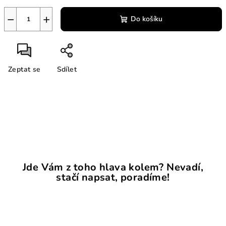
−
+
Do košíku
Zeptat se
Sdílet
Jde Vám z toho hlava kolem? Nevadí,
stačí napsat, poradíme!