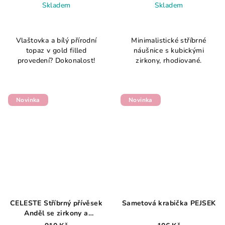
Skladem
Skladem
Průměrné
hodnocení
Vlaštovka a bílý přírodní
Minimalistické stříbrné
produktu
topaz v gold filled
náušnice s kubickými
je
provedení? Dokonalost!
zirkony, rhodiované.
5,0
z
5
hvězdiček.
Novinka
Novinka
CELESTE Stříbrný přívěsek
Sametová krabička PEJSEK
Anděl se zirkony a
keltským uzlem 1,82g