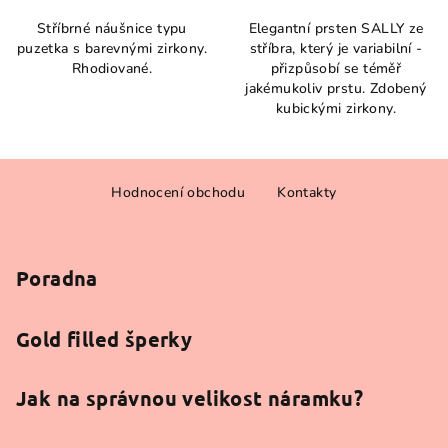
Stříbrné náušnice typu
Elegantní prsten SALLY ze
puzetka s barevnými zirkony.
stříbra, který je variabilní -
Rhodiované.
přizpůsobí se téměř
jakémukoliv prstu. Zdobený
kubickými zirkony.
Z
Hodnocení obchodu
Kontakty
á
p
a
Poradna
t
í
Gold filled šperky
Jak na správnou velikost náramku?