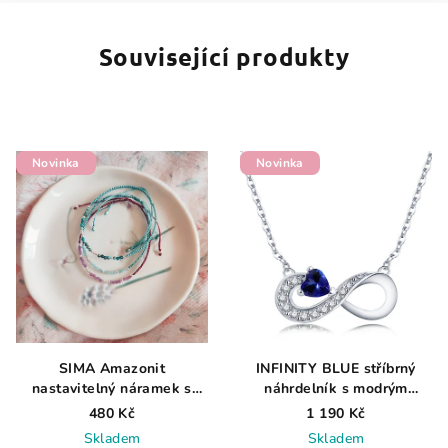
Související produkty
Novinka
Novinka
SIMA Amazonit
INFINITY BLUE stříbrný
nastavitelný náramek s
náhrdelník s modrým
přírodním amazonitem
zirkonem ve tvaru srdce
480 Kč
1 190 Kč
Skladem
Skladem