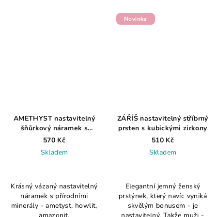
hvězdiček.
Novinka
AMETHYST nastavitelný
ZÁŘÍŠ nastavitelný stříbrný
šňůrkový náramek s
prsten s kubickými zirkony
minerály
570 Kč
510 Kč
Skladem
Skladem
Průměrné
hodnocení
Krásný vázaný nastavitelný
Elegantní jemný ženský
produktu
náramek s přírodními
prstýnek, který navíc vyniká
je
minerály - ametyst, howlit,
skvělým bonusem - je
5,0
amazonit.
nastavitelný. Takže muži -
z