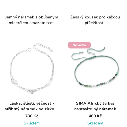
Jemný náramek s oblíbeným
Ženský kousek pro každou
minerálem amazotnitem.
příležitost.
Novinka
Láska, štěstí, věčnost -
SIMA Africký tyrkys
stříbrný náramek se zirkony
nastavitelný náramek
2,21gr
780 Kč
480 Kč
Skladem
Skladem