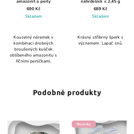
amazonit a perly
náhrdelník ≤ 2,45 g
690 Kč
689 Kč
Skladem
Skladem
Kouzelný náramek v
Krásný stříbrný šperk s
kombinaci drobných
významem. Lapač snů.
broušených kuliček
oblíbeného amazonitu s
říčními perličkami.
Podobné produkty
Novinka