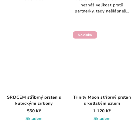
neznáš velikost prstů
5
partnerky, tady nešlápneš...
hvězdiček.
Novinka
SRDCEM stříbrný prsten s
Trinity Moon stříbrný prsten
kubickými zirkony
s keltským uzlem
550 Kč
1 120 Kč
Skladem
Skladem