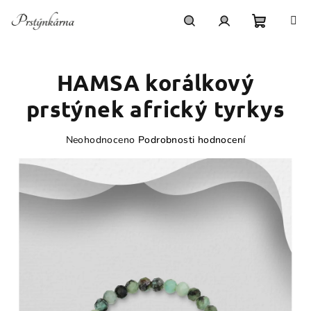
Přejít
na
obsah
Nákupn
Hledat
Přihlášení
HAMSA korálkový
košík
prstýnek africký tyrkys
Průměrné
Neohodnoceno
Podrobnosti hodnocení
hodnocení
produktu
je
0,0
z
5
hvězdiček.