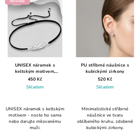
Novinka
UNISEX náramek s
PU stříbrné náušnice s
keltským motivem,
kubickými zirkony
oxidovaný, nastavitelný
450 Kč
520 Kč
Skladem
Skladem
Průměrné
hodnocení
UNISEX náramek s keltským
Minimalistické stříbrné
produktu
motivem - noste ho sama
náušnice ve tvaru
je
nebo darujte milovanému
oblíbeného kruhu, zdobené
5,0
muži.
kubickými zirkony.
z
5