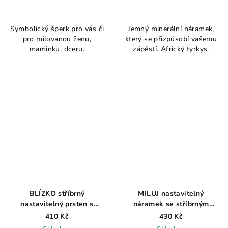
Symbolický šperk pro vás či
Jemný minerální náramek,
pro milovanou ženu,
který se přizpůsobí vašemu
maminku, dceru.
zápěstí. Africký tyrkys.
BLÍZKO stříbrný
MILUJ nastavitelný
nastavitelný prsten s
náramek se stříbrným
měsícem a hvězdou
srdíčkem v tyrkysové barvě
410 Kč
430 Kč