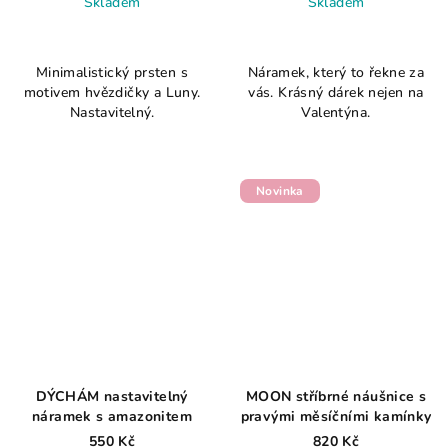
Skladem
Skladem
Minimalistický prsten s
Náramek, který to řekne za
motivem hvězdičky a Luny.
vás. Krásný dárek nejen na
Nastavitelný.
Valentýna.
Novinka
DÝCHÁM nastavitelný
MOON stříbrné náušnice s
náramek s amazonitem
pravými měsíčními kamínky
550 Kč
820 Kč