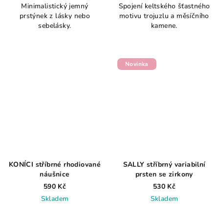
Minimalistický jemný
Spojení keltského šťastného
prstýnek z lásky nebo
motivu trojuzlu a měsíčního
sebelásky.
kamene.
Novinka
KONÍCI stříbrné rhodiované
SALLY stříbrný variabilní
náušnice
prsten se zirkony
590 Kč
530 Kč
Skladem
Skladem