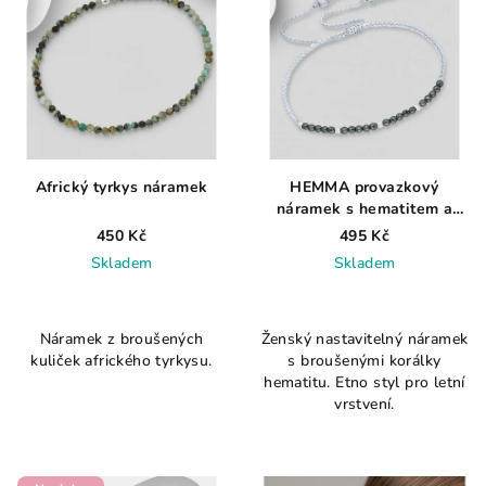
Africký tyrkys náramek
HEMMA provazkový
náramek s hematitem a
střapci
450 Kč
495 Kč
Skladem
Skladem
Náramek z broušených
Ženský nastavitelný náramek
kuliček afrického tyrkysu.
s broušenými korálky
hematitu. Etno styl pro letní
vrstvení.