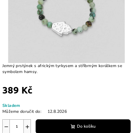
Jemný prstýnek s africkým tyrkysem a stříbrným korálkem se
symbolem hamsy.
389 Kč
Měrná
Skladem
cena:
Můžeme doručit do:
12.8.2026
−
+
Do košíku