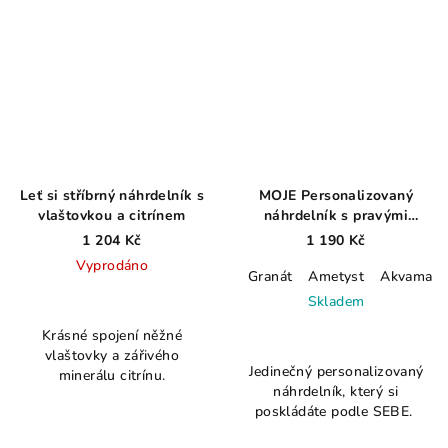
Leť si stříbrný náhrdelník s
MOJE Personalizovaný
vlaštovkou a citrínem
náhrdelník s pravými
minerály a písmenkem na
1 204 Kč
1 190 Kč
přání AG925 ≤ 2,9 g
Vyprodáno
Granát
Ametyst
Akvamarí
Průměrné
Skladem
hodnocení
Průměrné
Krásné spojení něžné
produktu
hodnocení
vlaštovky a zářivého
je
Jedinečný personalizovaný
produktu
minerálu citrínu.
4,0
náhrdelník, který si
je
z
poskládáte podle SEBE.
5,0
5
z
hvězdiček.