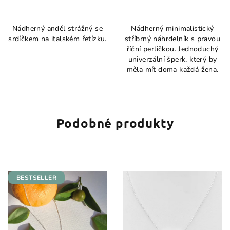
Průměrné
Průměrné
hodnocení
hodnocení
Nádherný anděl strážný se
Nádherný minimalistický
produktu
produktu
srdíčkem na italském řetízku.
stříbrný náhrdelník s pravou
je
je
říční perličkou. Jednoduchý
5,0
3,6
univerzální šperk, který by
z
z
měla mít doma každá žena.
5
5
hvězdiček.
hvězdiček.
Podobné produkty
BESTSELLER