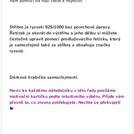
nám pomoci na naší cestě k hojnosti.
Stříbro je ryzosti 925/1000 bez povrchové úpravy.
Řetízek je akorát do výstřihu a jeho délku si můžete
částečně upravit pomocí prodlužovacího řetízku, který
je samozřejmě také ze stříbra a obsahuje značku
ryzosti.
Dárková krabička samozřejmostí.
Navíc ke každému náhrdelníku z této řady posíláme
motivační kartičku podle intuitivního výběru. Přijde vám
přesně to, co zrovna potřebujete. Nechte se překvapit!
💫