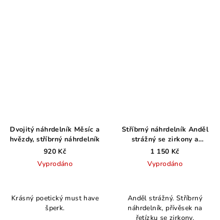
Dvojitý náhrdelník Měsíc a
Stříbrný náhrdelník Anděl
hvězdy, stříbrný náhrdelník
strážný se zirkony a
srdcem, rhodiovaný AG 925
920 Kč
1 150 Kč
≤ 2,7 g
Vyprodáno
Vyprodáno
Průměrné
hodnocení
Krásný poetický must have
Anděl strážný. Stříbrný
produktu
šperk.
náhrdelník, přívěsek na
je
řetízku se zirkony.
4,5