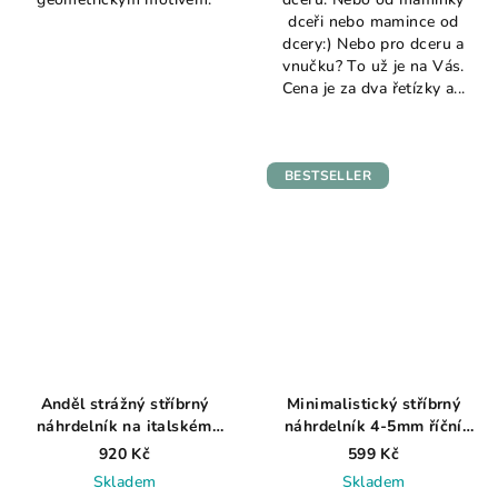
je
je
dceři nebo mamince od
4,0
5,0
dcery:) Nebo pro dceru a
z
z
vnučku? To už je na Vás.
5
5
Cena je za dva řetízky a...
hvězdiček.
hvězdiček.
BESTSELLER
Anděl strážný stříbrný
Minimalistický stříbrný
náhrdelník na italském
náhrdelník 4-5mm říční
stříbrném řetízku
perla AG 925 ≤ 1,3 g
920 Kč
599 Kč
Skladem
Skladem