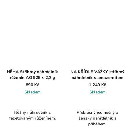
5
hvězdiček.
NĚHA Stříbrný náhrdelník
NA KŘÍDLE VÁŽKY stříbrný
růženín AG 925 ≤ 2,2 g
náhrdelník s amazornitem
890 Kč
1 240 Kč
Skladem
Skladem
Něžný náhrdelník s
Překrásný jedinečný a
fazetovaným růženínem.
ženský náhrdelník s
příběhem.