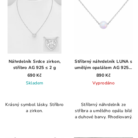
Náhrdelník Srdce zirkon,
Stříbrný náhrdelník LUNA s
stříbro AG 925 ≤ 2 g
umělým opalálem AG 925 ≤
1,4 g
690 Kč
890 Kč
Skladem
Vyprodáno
Průměrné
Průměrné
hodnocení
hodnocení
Krásný symbol lásky. Stříbro
Stříbrný náhrdelník ze
produktu
produktu
a zirkon.
stříbra a umělého opálu bílé
je
je
a duhové barvy. Rhodiovaný.
5,0
5,0
z
z
5
5
hvězdiček.
hvězdiček.