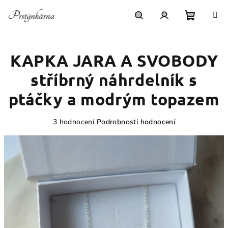
Přejít
na
obsah
Nákupn
Hledat
Přihlášení
KAPKA JARA A SVOBODY
košík
stříbrný náhrdelník s
ptáčky a modrým topazem
Průměrné
3 hodnocení
Podrobnosti hodnocení
hodnocení
produktu
je
4,7
z
5
hvězdiček.