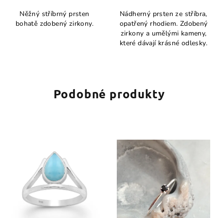
hodnocení
hodnocení
Něžný stříbrný prsten
Nádherný prsten ze stříbra,
produktu
produktu
bohatě zdobený zirkony.
opatřený rhodiem. Zdobený
je
je
zirkony a umělými kameny,
5,0
5,0
které dávají krásné odlesky.
z
z
5
5
hvězdiček.
hvězdiček.
Podobné produkty