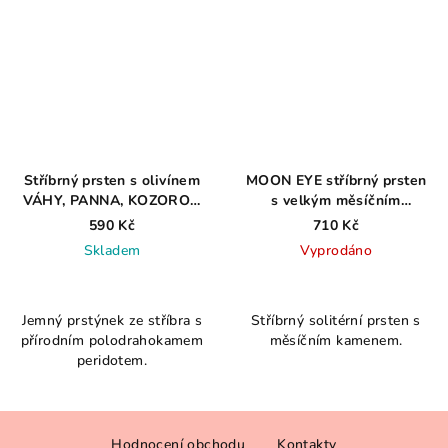
Stříbrný prsten s olivínem
MOON EYE stříbrný prsten
VÁHY, PANNA, KOZOROH
s velkým měsíčním
AG 925 ≤ 0,6 g
kamenem AG925 ≤ 3,0 g
590 Kč
710 Kč
Skladem
Vyprodáno
Průměrné
hodnocení
Jemný prstýnek ze stříbra s
Stříbrný solitérní prsten s
produktu
přírodním polodrahokamem
měsíčním kamenem.
je
peridotem.
3,9
z
5
Z
hvězdiček.
Hodnocení obchodu
Kontakty