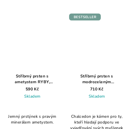
5
5
hvězdiček.
hvězdiček.
BESTSELLER
Stříbrný prsten s
Stříbrný prsten s
ametystem RYBY,
modrozeleným
KOZOROH, PANNA
chalcedonem AG 925 ≤ 1,5
590 Kč
710 Kč
AG925≤0,6g
g
Skladem
Skladem
Průměrné
Průměrné
hodnocení
hodnocení
Jemný prstýnek s pravým
Chalcedon je kámen pro ty,
produktu
produktu
minerálem ametystem.
kteří hledají podporu ve
je
je
vyjadřování svých myšlenek
4,8
3,1