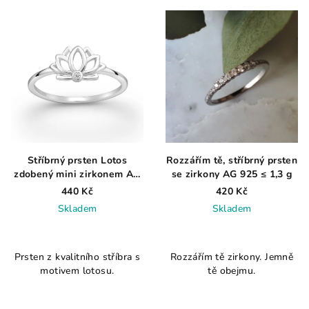
Stříbrný prsten Lotos
Rozzářím tě, stříbrný prsten
zdobený mini zirkonem AG
se zirkony AG 925 ≤ 1,3 g
925 ≤ 1,3 g
440 Kč
420 Kč
Skladem
Skladem
Průměrné
Průměrné
hodnocení
hodnocení
Prsten z kvalitního stříbra s
Rozzářím tě zirkony. Jemně
produktu
produktu
motivem lotosu.
tě obejmu.
je
je
4,6
5,0
z
z