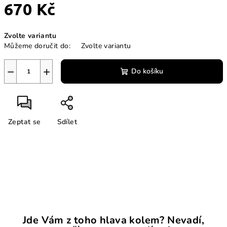
670 Kč
Měrná
Zvolte variantu
cena:
Můžeme doručit do:
Zvolte variantu
−
+
Do košíku
Zeptat se
Sdílet
Jde Vám z toho hlava kolem? Nevadí,