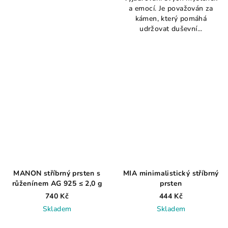
a emocí. Je považován za
z
z
kámen, který pomáhá
5
5
udržovat duševní...
hvězdiček.
hvězdiček.
MANON stříbrný prsten s
MIA minimalistický stříbrný
růženínem AG 925 ≤ 2,0 g
prsten
740 Kč
444 Kč
Skladem
Skladem
Průměrné
Průměrné