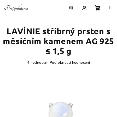
Přejít
na
obsah
Nákupn
Hledat
Přihlášení
LAVÍNIE stříbrný prsten s
košík
měsíčním kamenem AG 925
≤ 1,5 g
Průměrné
4 hodnocení
Podrobnosti hodnocení
hodnocení
produktu
je
4,3
z
5
hvězdiček.