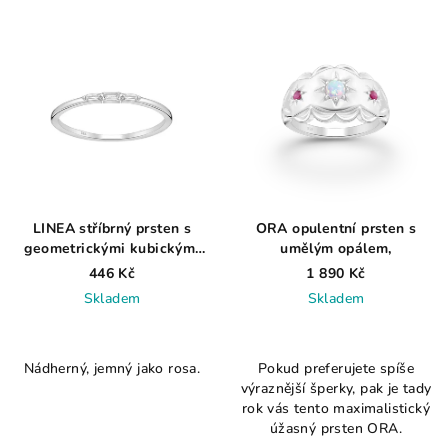
5
5
hvězdiček.
hvězdiček.
LINEA stříbrný prsten s
ORA opulentní prsten s
geometrickými kubickými
umělým opálem,
zirkony AG 925 ≤ 0,8 g
446 Kč
1 890 Kč
Skladem
Skladem
Průměrné
Průměrné
hodnocení
hodnocení
Nádherný, jemný jako rosa.
Pokud preferujete spíše
produktu
produktu
výraznější šperky, pak je tady
je
je
rok vás tento maximalistický
5,0
3,5
úžasný prsten ORA.
z
z