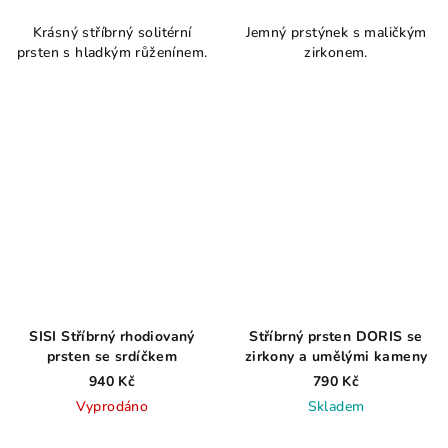
hodnocení
hodnocení
Krásný stříbrný solitérní
Jemný prstýnek s maličkým
produktu
produktu
prsten s hladkým růženínem.
zirkonem.
je
je
3,8
5,0
z
z
5
5
hvězdiček.
hvězdiček.
SISI Stříbrný rhodiovaný
Stříbrný prsten DORIS se
prsten se srdíčkem
zirkony a umělými kameny
940 Kč
790 Kč
Vyprodáno
Skladem
Průměrné
Průměrné