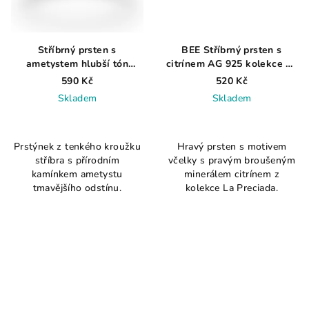
Stříbrný prsten s
BEE Stříbrný prsten s
ametystem hlubší tón
citrínem AG 925 kolekce La
RYBY, KOZOROH, PANNA
Preciada AG 925 ≤ 1 g
590 Kč
520 Kč
AG925≤0,6g
Skladem
Skladem
Průměrné
Průměrné
hodnocení
hodnocení
Prstýnek z tenkého kroužku
Hravý prsten s motivem
produktu
produktu
stříbra s přírodním
včelky s pravým broušeným
je
je
kamínkem ametystu
minerálem citrínem z
4,2
4,2
tmavějšího odstínu.
kolekce La Preciada.
z
z
5
5
hvězdiček.
hvězdiček.