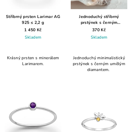
Stříbrný prsten Larimar AG
Jednoduchý stříbrný
925 ≤ 2,2 g
prstýnek s černým
zirkonem AG 925 ≤ 0,6 g
1 450 Kč
370 Kč
Skladem
Skladem
Průměrné
Průměrné
hodnocení
hodnocení
Krásný prsten s minerálem
Jednoduchý minimalistický
produktu
produktu
Larimarem.
prstýnek s černým umělým
je
je
diamantem.
3,8
5,0
z
z
5
5
hvězdiček.
hvězdiček.