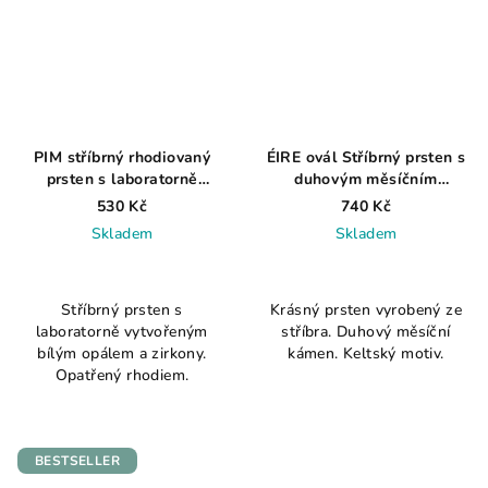
PIM stříbrný rhodiovaný
ÉIRE ovál Stříbrný prsten s
prsten s laboratorně
duhovým měsíčním
vytvořeným bílým opálem
kamenem a keltským
530 Kč
740 Kč
AG 925 ≤ 1,2 g
motivem AG 925 ≤ 2,1 g
Skladem
Skladem
Průměrné
Průměrné
hodnocení
hodnocení
Stříbrný prsten s
Krásný prsten vyrobený ze
produktu
produktu
laboratorně vytvořeným
stříbra. Duhový měsíční
je
je
bílým opálem a zirkony.
kámen. Keltský motiv.
5,0
4,0
Opatřený rhodiem.
z
z
5
5
hvězdiček.
hvězdiček.
BESTSELLER