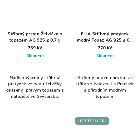
Stříbrný prsten Želvička s
ELIA Stříbrný prstýnek
topazem AG 925 ≤ 0,7 g
modrý Topaz AG 925 ≤ 0,8
g
769 Kč
770 Kč
Skladem
Skladem
Průměrné
Průměrné
hodnocení
hodnocení
Nádherný jemný stříbrná
Stříbrný prsten chevron ze
produktu
produktu
prstýnek ve tvaru želvičky
stříbra z kolekce La Preciada
je
je
osazený pravým topazem z
s přírodním modrým
5,0
4,5
naleziště ve Švýcarsku.
topazem.
z
z
5
5
hvězdiček.
hvězdiček.
BESTSELLER