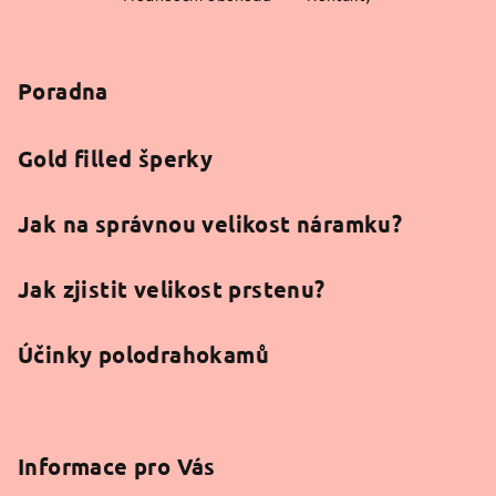
á
p
a
Poradna
t
í
Gold filled šperky
Jak na správnou velikost náramku?
Jak zjistit velikost prstenu?
Účinky polodrahokamů
Informace pro Vás