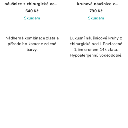
náušnice z chirurgické oceli
kruhové náušnice z
pozlacené
ušlechtilé chirurgické oceli
640 Kč
790 Kč
Skladem
Skladem
Průměrné
Průměrné
hodnocení
hodnocení
Nádherná kombinace zlata a
Luxusní náušnicové kruhy z
produktu
produktu
přírodního kamene zelené
chirurgické oceli. Pozlacené
je
je
barvy.
1,5micronem 14k zlata.
5,0
4,5
Hypoalergenní, voděodolné.
z
z
5
5
hvězdiček.
hvězdiček.