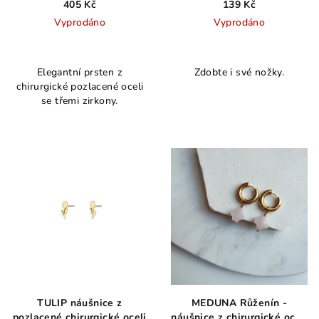
405 Kč
139 Kč
Vyprodáno
Vyprodáno
Elegantní prsten z
Zdobte i své nožky.
chirurgické pozlacené oceli
se třemi zirkony.
TULIP náušnice z
MEDUNA Růženín -
pozlacené chirurgické oceli
náušnice z chirurgické oceli