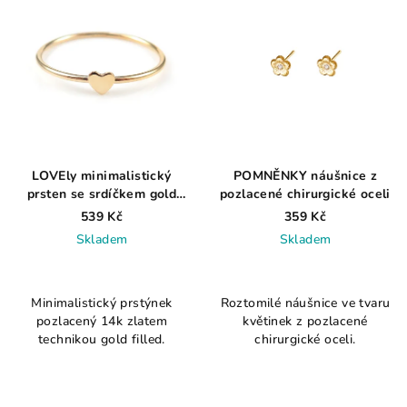
LOVEly minimalistický
POMNĚNKY náušnice z
prsten se srdíčkem gold
pozlacené chirurgické oceli
filled
539 Kč
359 Kč
Skladem
Skladem
Průměrné
hodnocení
Minimalistický prstýnek
Roztomilé náušnice ve tvaru
produktu
pozlacený 14k zlatem
květinek z pozlacené
je
technikou gold filled.
chirurgické oceli.
5,0
z
5
hvězdiček.