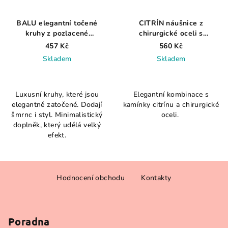
BALU elegantní točené
CITRÍN náušnice z
kruhy z pozlacené
chirurgické oceli s
chirurgické oceli
kamenem podle měsíce
457 Kč
560 Kč
narození
Skladem
Skladem
Luxusní kruhy, které jsou
Elegantní kombinace s
elegantně zatočené. Dodají
kamínky citrínu a chirurgické
šmrnc i styl. Minimalistický
oceli.
doplněk, který udělá velký
efekt.
Z
Hodnocení obchodu
Kontakty
á
p
a
Poradna
t