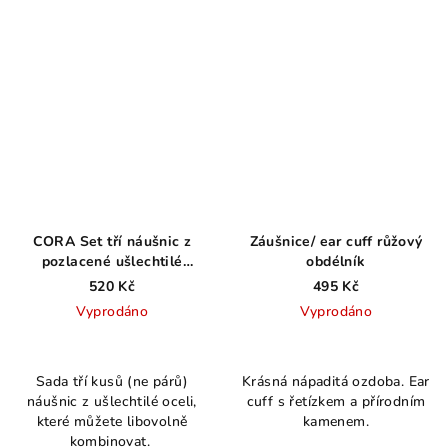
hvězdiček.
CORA Set tří náušnic z
Záušnice/ ear cuff růžový
pozlacené ušlechtilé
obdélník
chirurgické oceli
520 Kč
495 Kč
Vyprodáno
Vyprodáno
Průměrné
hodnocení
Sada tří kusů (ne párů)
Krásná nápaditá ozdoba. Ear
produktu
náušnic z ušlechtilé oceli,
cuff s řetízkem a přírodním
je
které můžete libovolně
kamenem.
4,0
kombinovat.
z