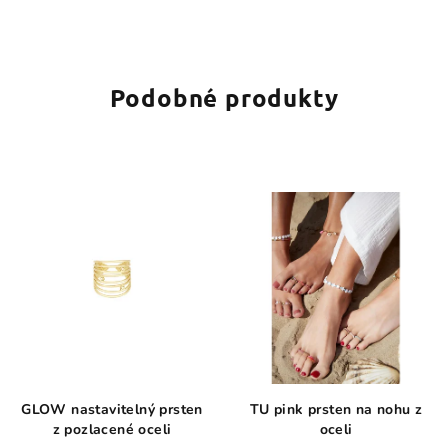
5
hvězdiček.
Podobné produkty
GLOW nastavitelný prsten
TU pink prsten na nohu z
z pozlacené oceli
oceli