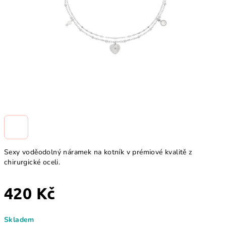
Sexy voděodolný náramek na kotník v prémiové kvalitě z
chirurgické oceli.
420 Kč
Měrná
Skladem
cena: