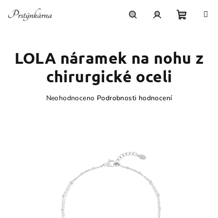
Přejít
na
obsah
Nákupn
Hledat
Přihlášení
LOLA náramek na nohu z
košík
chirurgické oceli
Průměrné
Neohodnoceno
Podrobnosti hodnocení
hodnocení
produktu
je
0,0
z
5
hvězdiček.