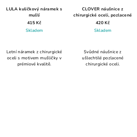
LULA kuličkový náramek s
CLOVER náušnice z
mušlí
chirurgické oceli, pozlacené
415 Kč
420 Kč
Skladem
Skladem
Letní náramek z chirurgické
Svůdné náušnice z
oceli s motivem mušličky v
ušlechtilé pozlacené
prémiové kvalitě.
chirurgické oceli.