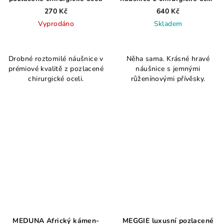
pozlacené
270 Kč
640 Kč
Vyprodáno
Skladem
Průměrné
hodnocení
Drobné roztomilé náušnice v
Něha sama. Krásné hravé
produktu
prémiové kvalitě z pozlacené
náušnice s jemnými
je
chirurgické oceli.
růženínovými přívěsky.
5,0
z
5
hvězdiček.
MEDUNA Africký kámen-
MEGGIE luxusní pozlacené