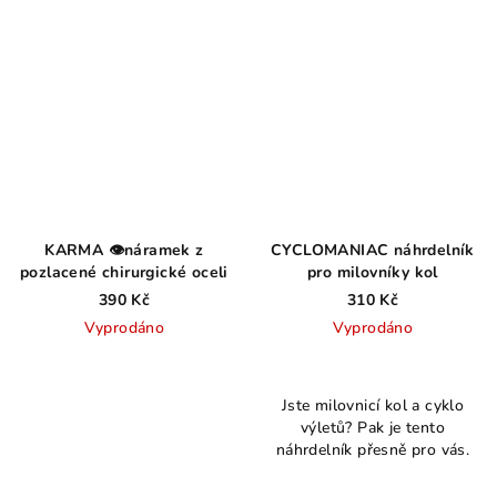
hvězdiček.
KARMA 👁️náramek z
CYCLOMANIAC náhrdelník
pozlacené chirurgické oceli
pro milovníky kol
390 Kč
310 Kč
Vyprodáno
Vyprodáno
Průměrné
hodnocení
Jste milovnicí kol a cyklo
produktu
výletů? Pak je tento
je
náhrdelník přesně pro vás.
3,5
z
5