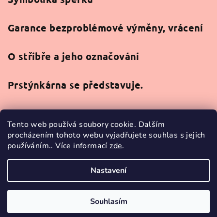
Garance bezproblémové výměny, vrácení
O stříbře a jeho označování
Prstýnkárna se představuje.
Tento web používá soubory cookie. Dalším
procházením tohoto webu vyjadřujete souhlas s jejich
používáním.. Více informací
zde
.
Facebook
Nastavení
Copyright 2026
Prstýnkárna
. Všechna práva vyhrazena.
Souhlasím
Vytvořil Shoptet