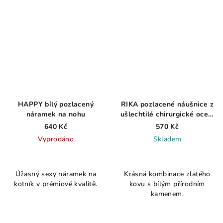
HAPPY bílý pozlacený
RIKA pozlacené náušnice z
náramek na nohu
ušlechtilé chirurgické oceli,
White
640 Kč
570 Kč
Vyprodáno
Skladem
Průměrné
hodnocení
Úžasný sexy náramek na
Krásná kombinace zlatého
produktu
kotník v prémiové kvalitě.
kovu s bílým přírodním
je
kamenem.
5,0
z
5