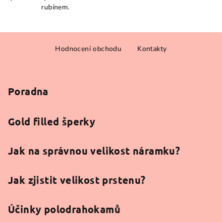
rubínem.
3,9
z
5
Z
hvězdiček.
Hodnocení obchodu
Kontakty
á
p
a
Poradna
t
í
Gold filled šperky
Jak na správnou velikost náramku?
Jak zjistit velikost prstenu?
Účinky polodrahokamů