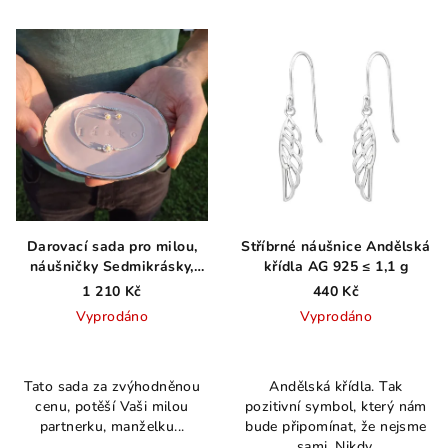
hvězdiček.
hvězdiček.
Darovací sada pro milou,
Stříbrné náušnice Andělská
náušničky Sedmikrásky,
křídla AG 925 ≤ 1,1 g
náramek Sedmikráska,
1 210 Kč
440 Kč
talířek na šperky Lvice v
Vyprodáno
Vyprodáno
porcelánu v růžové
Průměrné
Průměrné
hodnocení
hodnocení
Tato sada za zvýhodněnou
Andělská křídla. Tak
produktu
produktu
cenu, potěší Vaši milou
pozitivní symbol, který nám
je
je
partnerku, manželku...
bude připomínat, že nejsme
5,0
4,0
sami. Nikdy.