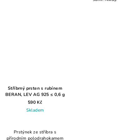
z
z
5
5
hvězdiček.
hvězdiček.
Stříbrný prsten s rubínem
BERAN, LEV AG 925 ≤ 0,6 g
590 Kč
Skladem
Průměrné
hodnocení
Prstýnek ze stříbra s
produktu
přírodním polodrahokamem
je