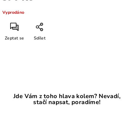
Měrná
Vyprodáno
cena:
Zeptat se
Sdílet
Jde Vám z toho hlava kolem? Nevadí,
stačí napsat, poradíme!