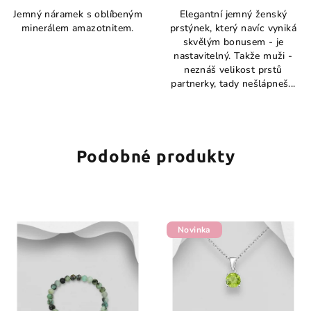
hodnocení
Jemný náramek s oblíbeným
Elegantní jemný ženský
produktu
minerálem amazotnitem.
prstýnek, který navíc vyniká
je
skvělým bonusem - je
5,0
nastavitelný. Takže muži -
z
neznáš velikost prstů
5
partnerky, tady nešlápneš...
hvězdiček.
Podobné produkty
Novinka