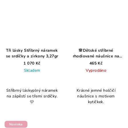
Tři lásky Stříbrný náramek
🌸Dětské stříbrné
se srdíčky a zirkony 3,27gr
rhodiované náušnice na
klapku
1 070 Kč
465 Kč
Skladem
Vyprodáno
Stříbrný láskyplný náramek
Krásné jemné holčičí
na zápěstí se třemi srdíčky.
náušnice s motivem
🩷
kytičkek.
Novinka