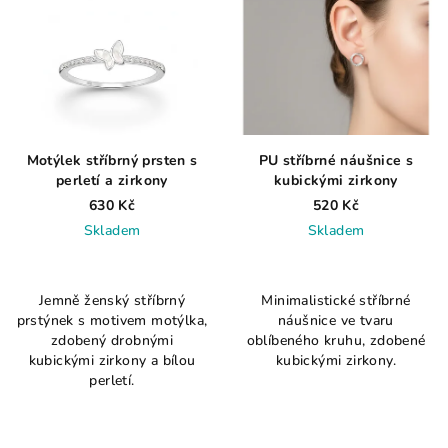
Motýlek stříbrný prsten s
PU stříbrné náušnice s
perletí a zirkony
kubickými zirkony
630 Kč
520 Kč
Skladem
Skladem
Průměrné
Průměrné
hodnocení
hodnocení
Jemně ženský stříbrný
Minimalistické stříbrné
produktu
produktu
prstýnek s motivem motýlka,
náušnice ve tvaru
je
je
zdobený drobnými
oblíbeného kruhu, zdobené
5,0
5,0
kubickými zirkony a bílou
kubickými zirkony.
z
z
perletí.
5
5
hvězdiček.
hvězdiček.