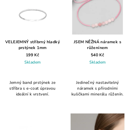
VELEJEMNÝ stříbrný hladký
JSEM NĚŽNÁ náramek s
prstýnek 1mm
růženínem
199 Kč
540 Kč
Skladem
Skladem
Průměrné
hodnocení
Jemný band prstýnek ze
Jedinečný nastavitelný
produktu
stříbra s e-coat úpravou
náramek s přírodními
je
ideální k vrstvení.
kuličkami minerálu růženín.
4,7
z
5
hvězdiček.