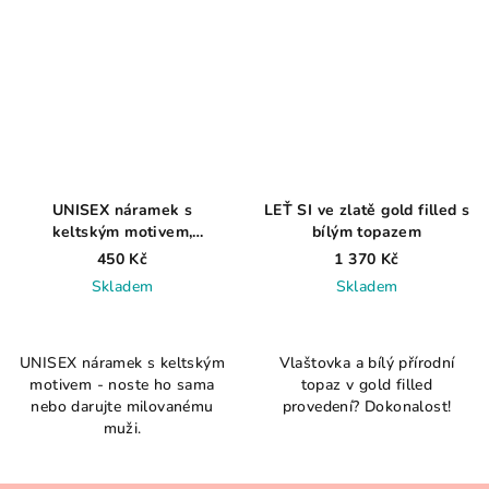
UNISEX náramek s
LEŤ SI ve zlatě gold filled s
keltským motivem,
bílým topazem
oxidovaný, nastavitelný
450 Kč
1 370 Kč
Skladem
Skladem
Průměrné
hodnocení
UNISEX náramek s keltským
Vlaštovka a bílý přírodní
produktu
motivem - noste ho sama
topaz v gold filled
je
nebo darujte milovanému
provedení? Dokonalost!
5,0
muži.
z
5
hvězdiček.