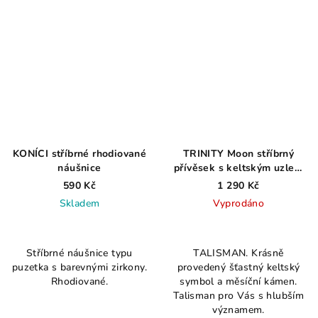
KONÍCI stříbrné rhodiované
TRINITY Moon stříbrný
náušnice
přívěsek s keltským uzlem
a měsíčním kamenem, 3gr
590 Kč
1 290 Kč
Skladem
Vyprodáno
Stříbrné náušnice typu
TALISMAN. Krásně
puzetka s barevnými zirkony.
provedený šťastný keltský
Rhodiované.
symbol a měsíční kámen.
Talisman pro Vás s hlubším
významem.