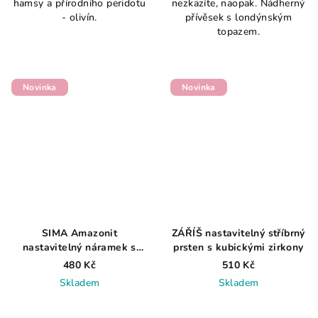
hamsy a přírodního peridotu
nezkazíte, naopak. Nádherný
5,0
- olivín.
přívěsek s londýnským
z
topazem.
5
hvězdiček.
Novinka
Novinka
SIMA Amazonit
ZÁŘÍŠ nastavitelný stříbrný
nastavitelný náramek s
prsten s kubickými zirkony
přírodním amazonitem
480 Kč
510 Kč
Skladem
Skladem
Průměrné