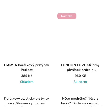
Novinka
HAMSA korálkový prstýnek
LONDON LOVE stříbrný
Peridot
přívěsek srdce s
londýnským topazem 1,8Gr
389 Kč
960 Kč
Skladem
Skladem
Průměrné
hodnocení
Korálkový elastický prstýnek
Něco modrého? Něco z
produktu
se stříbrným symbolem
lásky? Tímto srdcem nic
je