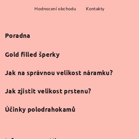
Z
Hodnocení obchodu
Kontakty
á
p
a
Poradna
t
í
Gold filled šperky
Jak na správnou velikost náramku?
Jak zjistit velikost prstenu?
Účinky polodrahokamů