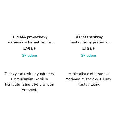
HEMMA provazkový
BLÍZKO stříbrný
náramek s hematitem a
nastavitelný prsten s
střapci
měsícem a hvězdou
495 Kč
410 Kč
Skladem
Skladem
Ženský nastavitelný náramek
Minimalistický prsten s
s broušenými korálky
motivem hvězdičky a Luny.
hematitu. Etno styl pro letní
Nastavitelný.
vrstvení.