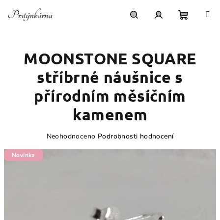
Přejít
na
obsah
Nákupn
Hledat
Přihlášení
MOONSTONE SQUARE
košík
stříbrné náušnice s
přírodním měsíčním
kamenem
Průměrné
Neohodnoceno
Podrobnosti hodnocení
hodnocení
produktu
Novinka
je
0,0
z
5
hvězdiček.