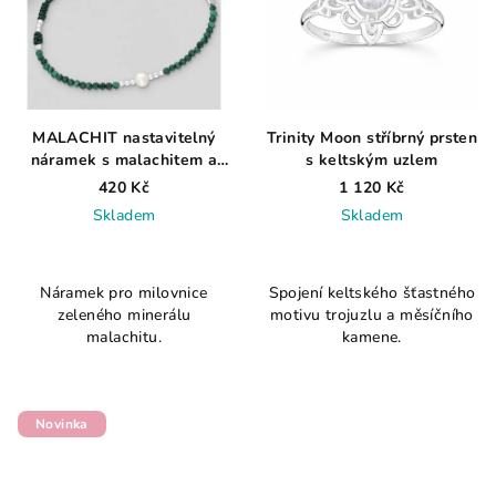
MALACHIT nastavitelný
Trinity Moon stříbrný prsten
náramek s malachitem a
s keltským uzlem
říční perlou
420 Kč
1 120 Kč
Skladem
Skladem
Náramek pro milovnice
Spojení keltského šťastného
zeleného minerálu
motivu trojuzlu a měsíčního
malachitu.
kamene.
Novinka