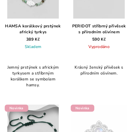
HAMSA korálkový prstýnek
PERIDOT stříbrný přívěsek
africký tyrkys
s přírodním olivínem
389 Kč
590 Kč
Skladem
Vyprodáno
Jemný prstýnek s africkým
Krásný ženský přívěsek s
tyrkysem a stříbrným
přírodním olivínem.
korálkem se symbolem
hamsy.
Novinka
Novinka