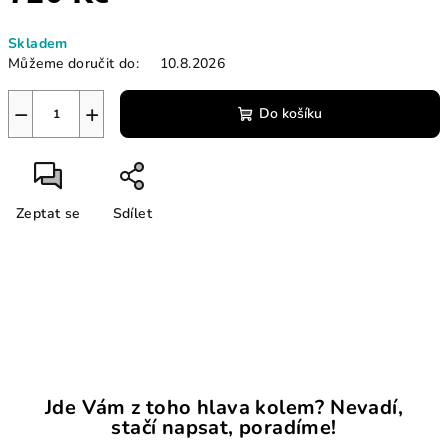
Měrná
Skladem
cena:
Můžeme doručit do:
10.8.2026
−
+
Do košíku
Zeptat se
Sdílet
Jde Vám z toho hlava kolem? Nevadí,
stačí napsat, poradíme!