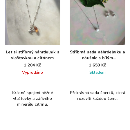
Leť si stříbrný náhrdelník s
Stříbrná sada náhrdelníku a
vlaštovkou a citrínem
náušnic s bílým
syntetickým opálem
1 204 Kč
1 650 Kč
Vyprodáno
Skladem
Průměrné
Průměrné
hodnocení
hodnocení
Krásné spojení něžné
Překrásná sada šperků, která
produktu
produktu
vlaštovky a zářivého
rozsvítí každou ženu.
je
je
minerálu citrínu.
4,0
5,0
z
z
5
5
hvězdiček.
hvězdiček.