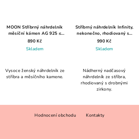
MOON Stříbrný náhrdelník
Stříbrný náhrdelník Infinity,
měsíční kámen AG 925 ≤
nekonečno, rhodiovaný se
2,2 g
zirkony AG 925 ≤ 3,1 g
890 Kč
990 Kč
Skladem
Skladem
Průměrné
Průměrné
hodnocení
hodnocení
Vysoce ženský náhrdelník ze
Nádherný nadčasový
produktu
produktu
stříbra a měsíčního kamene.
náhrdelník ze stříbra,
je
je
rhodiovaný s drobnými
4,5
4,0
zirkony.
z
z
5
5
hvězdiček.
hvězdiček.
Z
Hodnocení obchodu
Kontakty
á
p
a