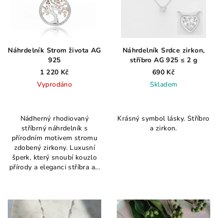
Náhrdelník Strom života AG
Náhrdelník Srdce zirkon,
925
stříbro AG 925 ≤ 2 g
1 220 Kč
690 Kč
Vyprodáno
Skladem
Průměrné
hodnocení
Nádherný rhodiovaný
Krásný symbol lásky. Stříbro
produktu
stříbrný náhrdelník s
a zirkon.
je
přírodním motivem stromu
5,0
zdobený zirkony. Luxusní
z
šperk, který snoubí kouzlo
5
přírody a eleganci stříbra a...
hvězdiček.