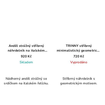
Anděl strážný stříbrný
TRINNY stříbrný
náhrdelník na italském
minimalistický geometrický
stříbrném řetízku
náhrdelník trojúhelník AG
920 Kč
720 Kč
925 ≤ 3,3 g
Skladem
Vyprodáno
Průměrné
Průměrné
hodnocení
hodnocení
Nádherný anděl strážný se
Stříbrný náhrdelník s
produktu
produktu
srdíčkem na italském řetízku.
geometrickým motivem.
je
je
5,0
4,0
z
z
5
5
hvězdiček.
hvězdiček.