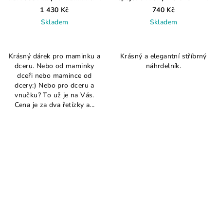
dceru AG 925
g
1 430 Kč
740 Kč
Skladem
Skladem
Průměrné
Průměrné
hodnocení
hodnocení
Krásný dárek pro maminku a
Krásný a elegantní stříbrný
produktu
produktu
dceru. Nebo od maminky
náhrdelník.
je
je
dceři nebo mamince od
5,0
3,8
dcery:) Nebo pro dceru a
z
z
vnučku? To už je na Vás.
5
5
Cena je za dva řetízky a...
hvězdiček.
hvězdiček.