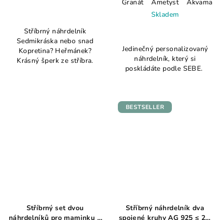
Granát
Ametyst
Akvamarí
Průměrné
Skladem
hodnocení
Průměrné
Stříbrný náhrdelník
produktu
hodnocení
Sedmikráska nebo snad
je
Jedinečný personalizovaný
produktu
Kopretina? Heřmánek?
5,0
náhrdelník, který si
je
Krásný šperk ze stříbra.
z
poskládáte podle SEBE.
5,0
5
z
hvězdiček.
5
hvězdiček.
BESTSELLER
Stříbrný set dvou
Stříbrný náhrdelník dva
náhrdelníků pro maminku a
spojené kruhy AG 925 ≤ 2,8