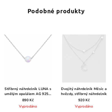
hvězdiček.
Podobné produkty
Stříbrný náhrdelník LUNA s
Dvojitý náhrdelník Měsíc a
umělým opalálem AG 925 ≤
hvězdy, stříbrný náhrdelník
1,4 g
890 Kč
920 Kč
Vyprodáno
Vyprodáno