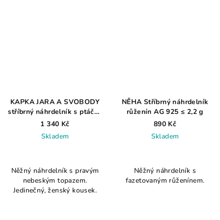
KAPKA JARA A SVOBODY
NĚHA Stříbrný náhrdelník
stříbrný náhrdelník s ptáčky
růženín AG 925 ≤ 2,2 g
a modrým topazem
1 340 Kč
890 Kč
Skladem
Skladem
Průměrné
hodnocení
Něžný náhrdelník s pravým
Něžný náhrdelník s
produktu
nebeským topazem.
fazetovaným růženínem.
je
Jedinečný, ženský kousek.
4,7
z
5