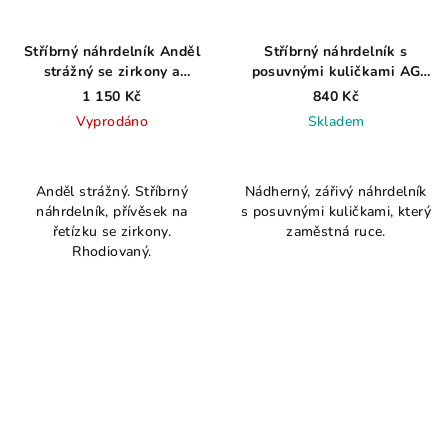
Stříbrný náhrdelník Anděl
Stříbrný náhrdelník s
strážný se zirkony a
posuvnými kuličkami AG
srdcem, rhodiovaný AG 925
925 ≤ 3,2 g
1 150 Kč
840 Kč
≤ 2,7 g
Vyprodáno
Skladem
Průměrné
Průměrné
hodnocení
hodnocení
Anděl strážný. Stříbrný
Nádherný, zářivý náhrdelník
produktu
produktu
náhrdelník, přívěsek na
s posuvnými kuličkami, který
je
je
řetízku se zirkony.
zaměstná ruce.
4,5
5,0
Rhodiovaný.
z
z
5
5
hvězdiček.
hvězdiček.