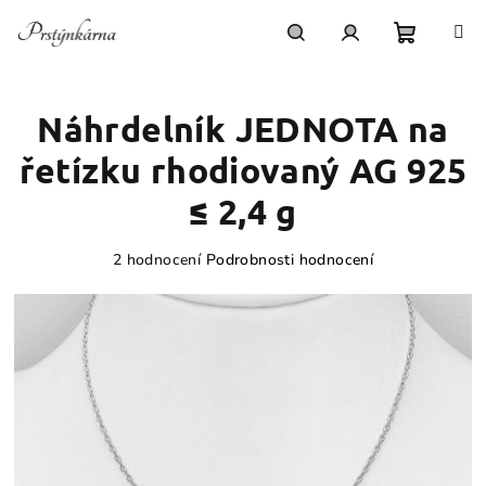
Přejít
na
obsah
Nákupn
Hledat
Přihlášení
Náhrdelník JEDNOTA na
košík
řetízku rhodiovaný AG 925
≤ 2,4 g
Průměrné
2 hodnocení
Podrobnosti hodnocení
hodnocení
produktu
je
4,0
z
5
hvězdiček.