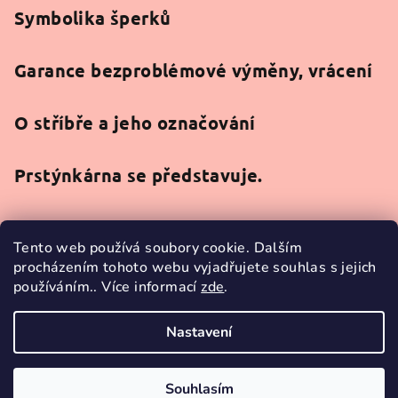
Symbolika šperků
Garance bezproblémové výměny, vrácení
O stříbře a jeho označování
Prstýnkárna se představuje.
Tento web používá soubory cookie. Dalším
procházením tohoto webu vyjadřujete souhlas s jejich
používáním.. Více informací
zde
.
Facebook
Nastavení
Copyright 2026
Prstýnkárna
. Všechna práva vyhrazena.
Souhlasím