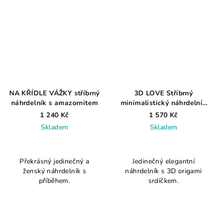
NA KŘÍDLE VÁŽKY stříbrný
3D LOVE Stříbrný
náhrdelník s amazornitem
minimalistický náhrdelník
Srdíčko AG 925
1 240 Kč
1 570 Kč
Skladem
Skladem
Překrásný jedinečný a
Jedinečný elegantní
ženský náhrdelník s
náhrdelník s 3D origami
příběhem.
srdíčkem.