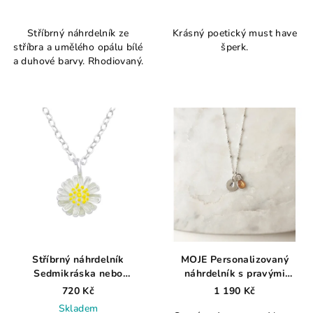
Průměrné
hodnocení
Stříbrný náhrdelník ze
Krásný poetický must have
produktu
stříbra a umělého opálu bílé
šperk.
je
a duhové barvy. Rhodiovaný.
5,0
z
5
hvězdiček.
Stříbrný náhrdelník
MOJE Personalizovaný
Sedmikráska nebo
náhrdelník s pravými
Kopretina?:) AG 925 ≤ 1,5 g
minerály a písmenkem na
720 Kč
1 190 Kč
přání AG925 ≤ 2,9 g
Skladem