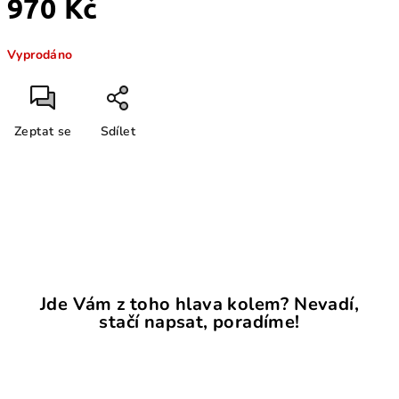
970 Kč
Měrná
Vyprodáno
cena:
Zeptat se
Sdílet
Jde Vám z toho hlava kolem? Nevadí,
stačí napsat, poradíme!