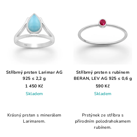
Stříbrný prsten Larimar AG
Stříbrný prsten s rubínem
925 ≤ 2,2 g
BERAN, LEV AG 925 ≤ 0,6 g
1 450 Kč
590 Kč
Skladem
Skladem
Průměrné
Průměrné
hodnocení
hodnocení
Krásný prsten s minerálem
Prstýnek ze stříbra s
produktu
produktu
Larimarem.
přírodním polodrahokamem
je
je
rubínem.
3,8
3,9
z
z