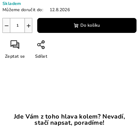
Skladem
cena:
Můžeme doručit do:
12.8.2026
−
+
Do košíku
Zeptat se
Sdílet
Jde Vám z toho hlava kolem? Nevadí,
stačí napsat, poradíme!