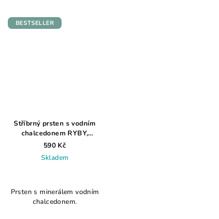
5
5
hvězdiček.
hvězdiček.
BESTSELLER
Stříbrný prsten s vodním
chalcedonem RYBY,
VODNÁŘ AG 925 ≤ 0,6 g
590 Kč
Skladem
Průměrné
hodnocení
Prsten s minerálem vodním
produktu
chalcedonem.
je
4,8