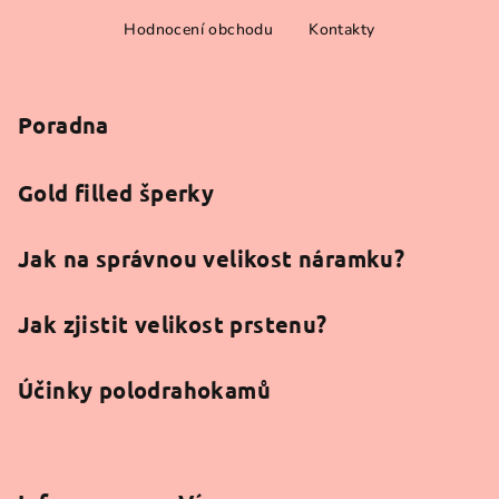
Z
Hodnocení obchodu
Kontakty
á
p
a
Poradna
t
í
Gold filled šperky
Jak na správnou velikost náramku?
Jak zjistit velikost prstenu?
Účinky polodrahokamů