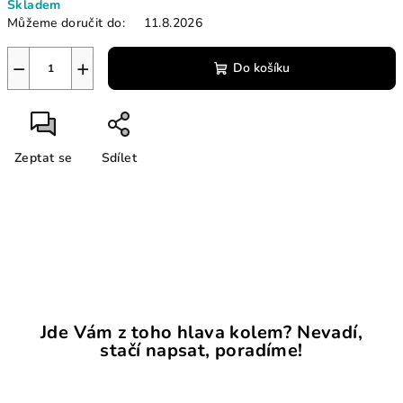
Skladem
cena:
Můžeme doručit do:
11.8.2026
−
+
Do košíku
Zeptat se
Sdílet
Jde Vám z toho hlava kolem? Nevadí,
stačí napsat, poradíme!