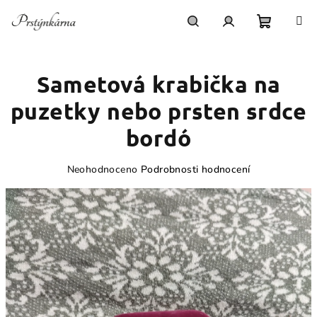
Přejít
na
obsah
Nákupn
Hledat
Přihlášení
Sametová krabička na
košík
puzetky nebo prsten srdce
bordó
Průměrné
Neohodnoceno
Podrobnosti hodnocení
hodnocení
produktu
je
0,0
z
5
hvězdiček.