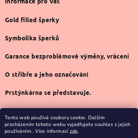
Informace pro Vás
Gold filled šperky
Symbolika šperků
Garance bezproblémové výměny, vrácení
O stříbře a jeho označování
Prstýnkárna se představuje.
Tento web používá soubory cookie. Dalším
procházením tohoto webu vyjadřujete souhlas s jejich
používáním.. Více informací
zde
.
Facebook