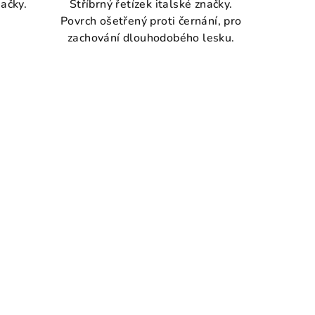
načky.
Stříbrný řetízek italské značky.
Povrch ošetřený proti černání, pro
zachování dlouhodobého lesku.
.