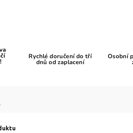
ava
čí
Rychlé doručení do tří
Osobní p
!
dnů od zaplacení
e
oduktu