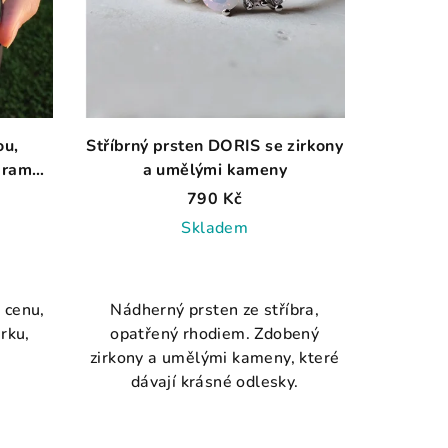
ou,
Stříbrný prsten DORIS se zirkony
áramek
a umělými kameny
šperky
790 Kč
žové
Skladem
Průměrné
hodnocení
 cenu,
Nádherný prsten ze stříbra,
produktu
rku,
opatřený rhodiem. Zdobený
je
zirkony a umělými kameny, které
5,0
dávají krásné odlesky.
z
5
.
hvězdiček.