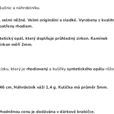
ušnic a náhrdelníku.
 velmi něžné. Velmi originální a sladké. Vyrobeny z kvalit
opatřeny rhodiem.
tetický opál, který doplňuje průhledný zirkon. Kamínek
irkon měří 2mm.
ízku, který je
rhodiovaný
a kuličky
syntetického opálu
růžo
 46 cm, Náhrdelník váží 1,4 g. Kulička má průměr 5mm.
ýhodněnou cenu je dodávána v dárkové krabičce.