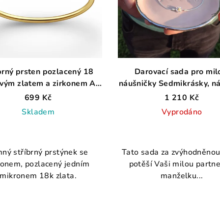
brný prsten pozlacený 18
Darovací sada pro mil
ovým zlatem a zirkonem AG
náušničky Sedmikrásky, n
925 ≤ 0,6 g
Sedmikráska, talířek na 
699 Kč
1 210 Kč
Lvice v porcelánu v rů
Skladem
Vyprodáno
Průměrné
Průměrné
hodnocení
hodnocení
ný stříbrný prstýnek se
Tato sada za zvýhodněnou
produktu
produktu
konem, pozlacený jedním
potěší Vaši milou partne
je
je
mikronem 18k zlata.
manželku...
5,0
5,0
z
z
5
5
hvězdiček.
hvězdiček