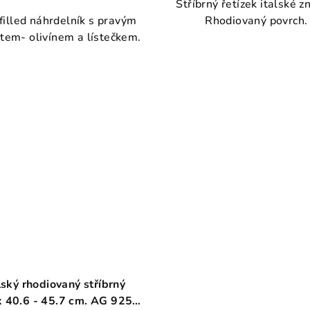
Stříbrný řetízek italské z
hodnocení
produktu
filled náhrdelník s pravým
Rhodiovaný povrch.
produktu
je
tem- olivínem a lístečkem.
je
4,0
5,0
z
z
5
5
hvězdiček
hvězdiček.
lský rhodiovaný stříbrný
k 40.6 - 45.7 cm. AG 925 ≤