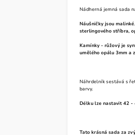
Nádherná jemná sada ná
Náušničky jsou malinké,
sterlingového stříbra, 
Kamínky - růžový je syn
umělého opálu 3mm a z
Náhrdelník sestává s řet
barvy.
Délku lze nastavit
42 -
Tato krásná sada za zv