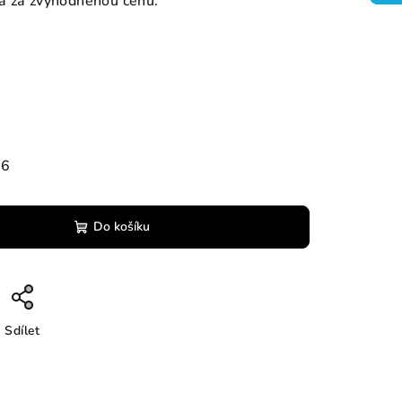
a za zvýhodněnou cenu.
26
Do košíku
Sdílet