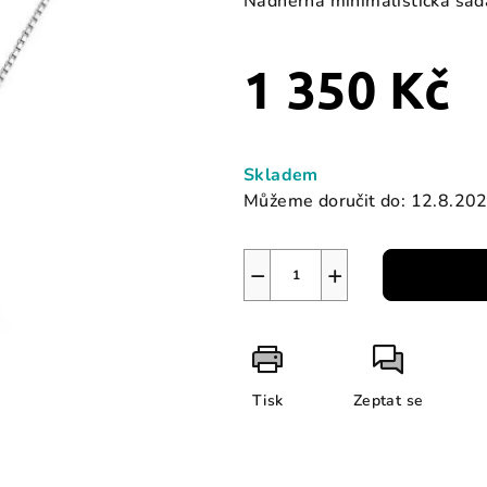
Nádherná minimalistická sad
je
4,0
1 350 Kč
z
5
hvězdiček.
Měrná
cena:
Skladem
Můžeme doručit do:
12.8.20
−
+
Tisk
Zeptat se