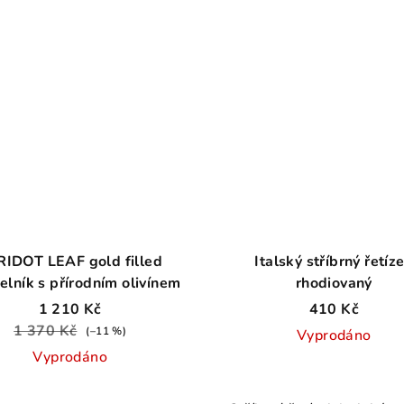
RIDOT LEAF gold filled
Italský stříbrný řetíz
elník s přírodním olivínem
rhodiovaný
1 210 Kč
410 Kč
1 370 Kč
(–11 %)
Vyprodáno
Vyprodáno
Průměrné
Průměrné
hodnocení