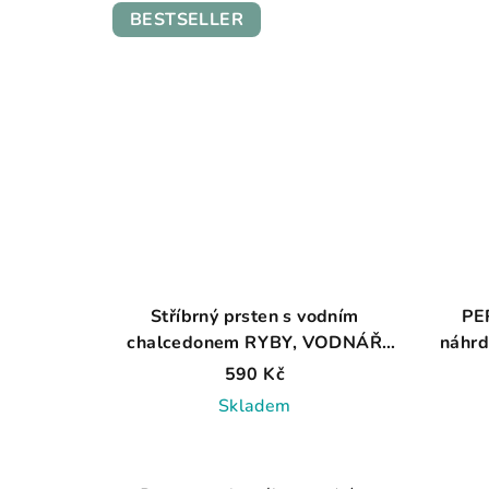
BESTSELLER
Stříbrný prsten s vodním
PE
chalcedonem RYBY, VODNÁŘ
náhrd
AG 925 ≤ 0,6 g
590 Kč
Skladem
Průměrné
hodnocení