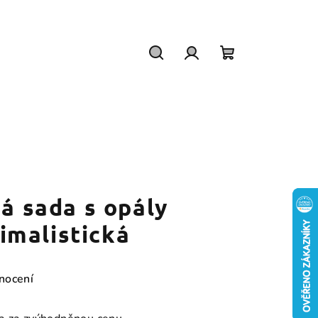
Hledat
Přihlášení
Nákupní
košík
ná sada s opály
imalistická
nocení