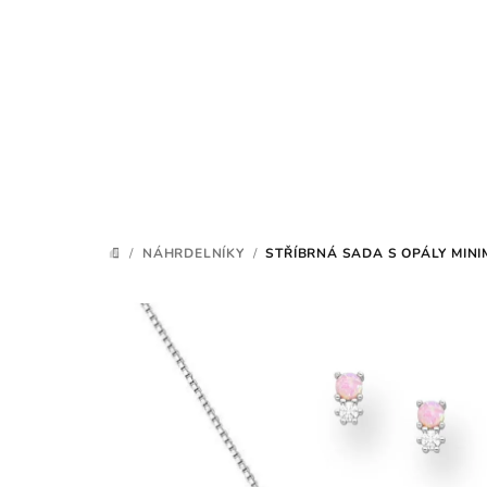
Přejít
na
obsah
/
NÁHRDELNÍKY
/
STŘÍBRNÁ SADA S OPÁLY MINI
DOMŮ