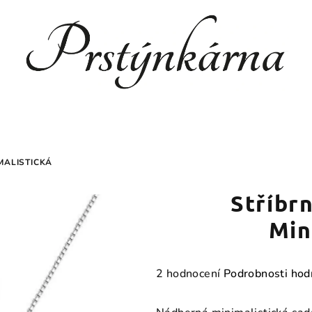
MALISTICKÁ
Stříbr
Min
Průměrné
2 hodnocení
Podrobnosti hod
hodnocení
produktu