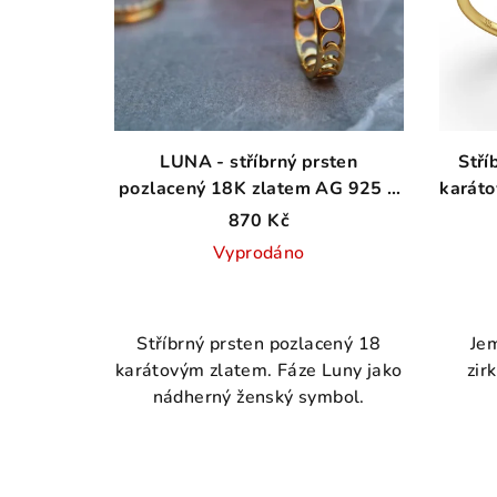
LUNA - stříbrný prsten
Stří
pozlacený 18K zlatem AG 925 ≤
karát
2,2 g
870 Kč
Vyprodáno
Průměrné
hodnocení
Stříbrný prsten pozlacený 18
Jem
produktu
karátovým zlatem. Fáze Luny jako
zir
je
nádherný ženský symbol.
5,0
z
5
hvězdiček.