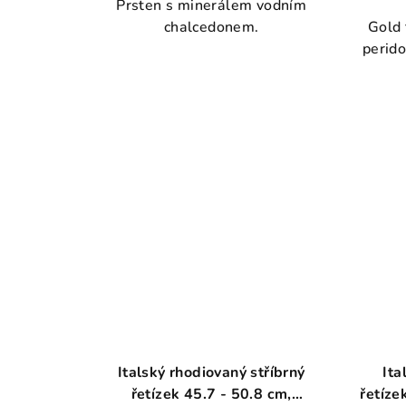
Prsten s minerálem vodním
produktu
chalcedonem.
Gold 
je
perido
4,8
z
5
hvězdiček.
Italský rhodiovaný stříbrný
Ita
řetízek 45.7 - 50.8 cm,
řetíze