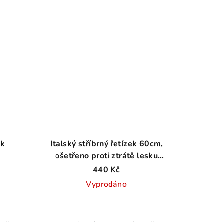
ek
Italský stříbrný řetízek 60cm,
ošetřeno proti ztrátě lesku
AG925≤1,7g
440 Kč
Vyprodáno