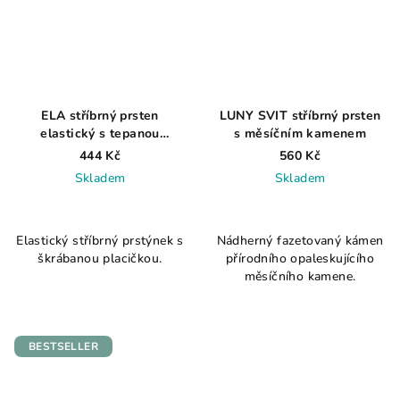
ELA stříbrný prsten
LUNY SVIT stříbrný prsten
elastický s tepanou
s měsíčním kamenem
placičkou AG 925 ≤ 0,7 g
444 Kč
560 Kč
Skladem
Skladem
Elastický stříbrný prstýnek s
Nádherný fazetovaný kámen
škrábanou placičkou.
přírodního opaleskujícího
měsíčního kamene.
BESTSELLER