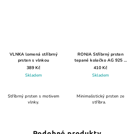
VLNKA lomená stříbrný
RONJA Stříbrný prsten
prsten s vlnkou
tepané kolečko AG 925 ≤
0,8 g
389 Kč
410 Kč
Skladem
Skladem
Průměrné
hodnocení
Stříbrný prsten s motivem
Minimalistický prsten ze
produktu
vlnky.
stříbra.
je
3,5
z
5
hvězdiček.
Podobné produkty