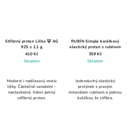
Stříbrný prsten Liška 🦊 AG
RUBÍN Simple korálkový
925 ≤ 1,1 g
elastický prsten s rubínem
410 Kč
359 Kč
Skladem
Skladem
Průměrné
hodnocení
Moderní i nadčasový motiv
Jednoduchý elastický
produktu
lišky. Částečně variabilní -
prstýnek s pravým
je
nastavitelný. Velmi jemný
minerálem rubínem a jednou
3,3
stříbrný prsten.
kuličkou že stříbra.
z
5
hvězdiček.