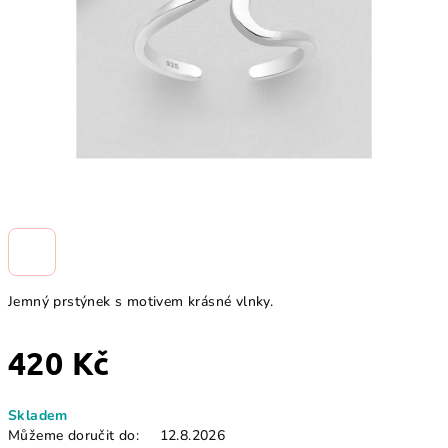
Jemný prstýnek s motivem krásné vlnky.
420 Kč
Měrná
Skladem
cena:
Můžeme doručit do:
12.8.2026