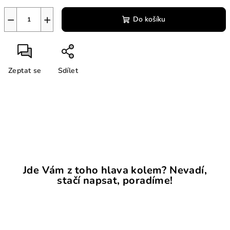
−
+
Do košíku
Zeptat se
Sdílet
Jde Vám z toho hlava kolem? Nevadí,
stačí napsat, poradíme!