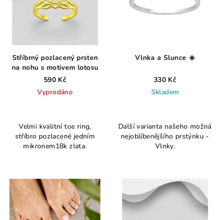
Stříbrný pozlacený prsten
Vlnka a Slunce ☀️
na nohu s motivem lotosu
590 Kč
330 Kč
Vyprodáno
Skladem
Průměrné
Průměrné
hodnocení
hodnocení
Velmi kvalitní toe ring,
Další varianta našeho možná
produktu
produktu
stříbro pozlacené jedním
nejoblíbenějšího prstýnku -
je
je
mikronem18k zlata.
Vlnky.
4,5
4,6
z
z
5
5
hvězdiček.
hvězdiček.