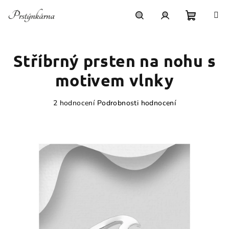
Přejít
na
obsah
Nákupn
Hledat
Přihlášení
Stříbrný prsten na nohu s
košík
motivem vlnky
Průměrné
2 hodnocení
Podrobnosti hodnocení
hodnocení
produktu
je
4,5
z
5
hvězdiček.