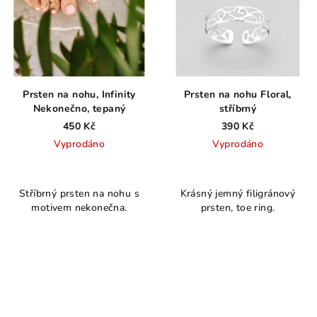
Prsten na nohu, Infinity
Prsten na nohu Floral,
Nekonečno, tepaný
stříbrný
450 Kč
390 Kč
Vyprodáno
Vyprodáno
Průměrné
Průměrné
hodnocení
hodnocení
Stříbrný prsten na nohu s
Krásný jemný filigránový
produktu
produktu
motivem nekonečna.
prsten, toe ring.
je
je
5,0
5,0
z
z
5
5
hvězdiček.
hvězdiček.