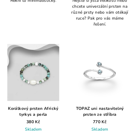
Řekni to minimalisticky.
Nejste si jistá velikostí nebo
produktu
chcete univerzální prsten na
je
různé prsty nebo vám otékají
4,0
ruce? Pak pro vás máme
z
řešení.
5
hvězdiček.
Korálkový prsten Africký
TOPAZ uni nastavitelný
tyrkys a perla
prsten ze stříbra
380 Kč
770 Kč
Skladem
Skladem