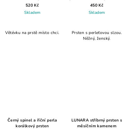
1,3 g
925 ≤ 1,6 g
520 Kč
450 Kč
Skladem
Skladem
Průměrné
Průměrné
hodnocení
hodnocení
Větévku na prstě místo chci.
Prsten s perleťovou slzou.
produktu
produktu
Něžný, ženský.
je
je
5,0
3,5
z
z
5
5
hvězdiček.
hvězdiček.
Černý spinel a říční perla
LUNARA stříbrný prsten s
korálkový prsten
měsíčním kamenem