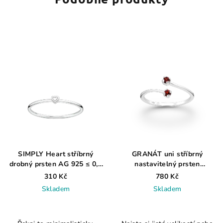
SIMPLY Heart stříbrný
GRANÁT uni stříbrný
drobný prsten AG 925 ≤ 0,7
nastavitelný prsten
g
rhodiovaný
310 Kč
780 Kč
Skladem
Skladem
Průměrné
hodnocení