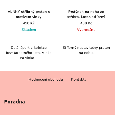
VLNKY stříbrný prsten s
Prstýnek na nohu ze
motivem vlnky
stříbra, Lotos stříbrný
410 Kč
430 Kč
Skladem
Vyprodáno
Průměrné
hodnocení
Další šperk z kolekce
Stříbrný nastavitelný prsten
produktu
bezstarostného léta. Vlnka
na nohu.
je
za vlnkou.
5,0
z
5
Z
hvězdiček.
Hodnocení obchodu
Kontakty
á
p
a
Poradna
t
í