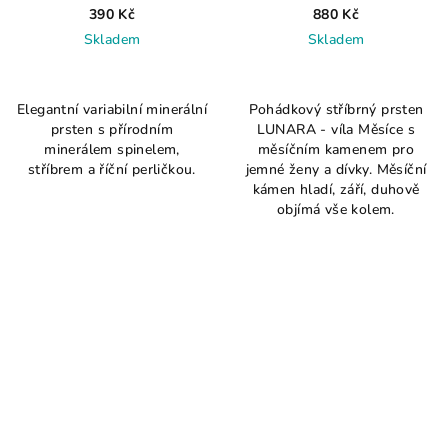
390 Kč
880 Kč
Skladem
Skladem
Elegantní variabilní minerální
Pohádkový stříbrný prsten
prsten s přírodním
LUNARA - víla Měsíce s
minerálem spinelem,
měsíčním kamenem pro
stříbrem a říční perličkou.
jemné ženy a dívky. Měsíční
kámen hladí, září, duhově
objímá vše kolem.