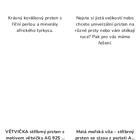
Průměrné
hodnocení
Krásný korálkový prsten s
Nejste si jistá velikostí nebo
produktu
říční perlou a minerály
chcete univerzální prsten na
je
afrického tyrkysu.
různé prsty nebo vám otékají
4,0
ruce? Pak pro vás máme
z
řešení.
5
hvězdiček.
VĚTVIČKA stříbrný prsten s
Malá mořská víla - stříbrný
motivem větvičky AG 925 ≤
prsten se slzou z perleti AG