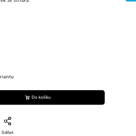
ek ze stříbra.
riantu
Do košíku
Sdílet