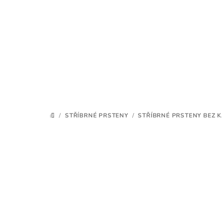
Přejít
na
obsah
/
STŘÍBRNÉ PRSTENY
/
STŘÍBRNÉ PRSTENY BEZ 
DOMŮ