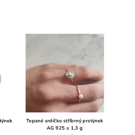
týnek
Tepané srdíčko stříbrný prstýnek
AG 925 ≤ 1,3 g