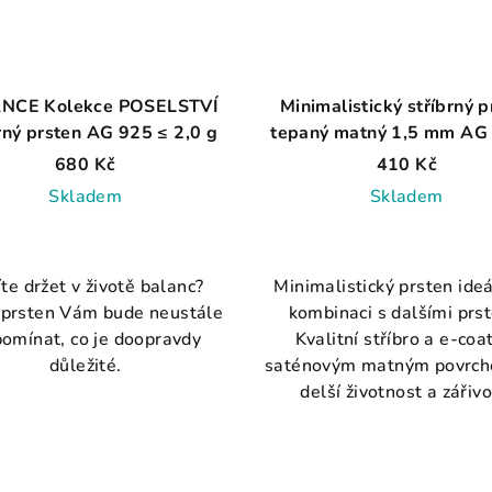
NCE Kolekce POSELSTVÍ
Minimalistický stříbrný p
rný prsten AG 925 ≤ 2,0 g
tepaný matný 1,5 mm AG
0,9 g
680 Kč
410 Kč
Skladem
Skladem
Průměrné
Průměrné
hodnocení
hodnocení
te držet v životě balanc?
Minimalistický prsten ideá
produktu
produktu
 prsten Vám bude neustále
kombinaci s dalšími prst
je
je
pomínat, co je doopravdy
Kvalitní stříbro a e-coa
5,0
4,1
důležité.
saténovým matným povrch
z
z
delší životnost a zářivo
5
5
hvězdiček.
hvězdiček