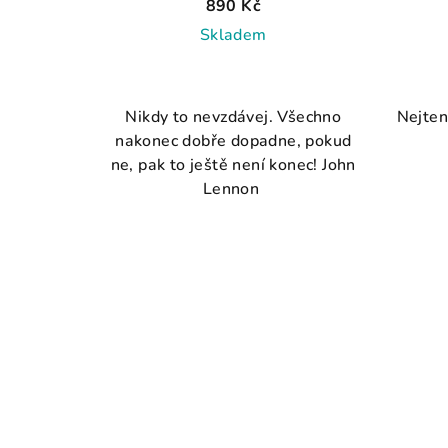
prsten vytrvalosti, naděje 3mm
890 Kč
AG 925 ≤ 2,0 g
Skladem
Průměrné
hodnocení
Nikdy to nevzdávej. Všechno
Nejten
produktu
nakonec dobře dopadne, pokud
je
ne, pak to ještě není konec! John
5,0
Lennon
z
5
hvězdiček.