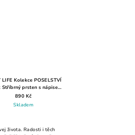
 LIFE Kolekce POSELSTVÍ
 Stříbrný prsten s nápisem
AG 925 ≤ 2,0 g
890 Kč
Skladem
vej života. Radosti i těch