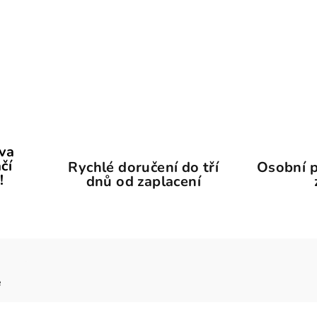
ava
čí
Rychlé doručení do tří
Osobní p
!
dnů od zaplacení
e