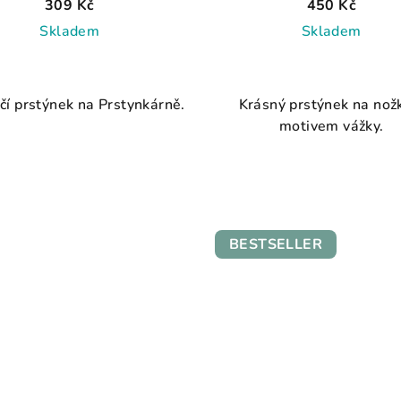
309 Kč
450 Kč
Skladem
Skladem
Průměrné
hodnocení
čí prstýnek na Prstynkárně.
Krásný prstýnek na nož
produktu
motivem vážky.
je
4,3
z
5
hvězdiček.
BESTSELLER