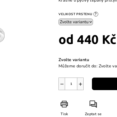
Krásně třpytivý tepaný prstýn
je
3,3
?
VELIKOST PRSTENU
z
5
hvězdiček.
od
440 Kč
Měrná
cena:
Zvolte variantu
Můžeme doručit do:
Zvolte va
−
+
Tisk
Zeptat se