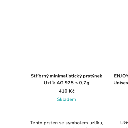
Stříbrný minimalistický prstýnek
ENJOY
Uzlík AG 925 ≤ 0,7g
Unisex
410 Kč
Skladem
Průměrné
hodnocení
Tento prsten se symbolem uzlíku,
Uží
produktu