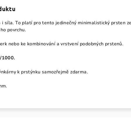
oduktu
 i síla. To platí pro tento jedinečný minimalistický prsten z
ého povrchu.
šperk nebo ke kombinování a vrstvení podobných prstenů.
5/1000.
týnkárny k prstýnku samozřejmě zdarma.
 mm.