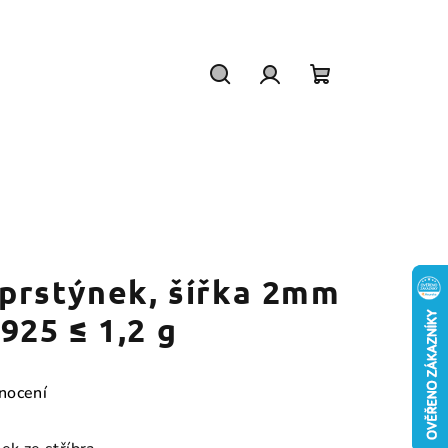
Hledat
Přihlášení
Nákupní
košík
 prstýnek, šířka 2mm
925 ≤ 1,2 g
nocení