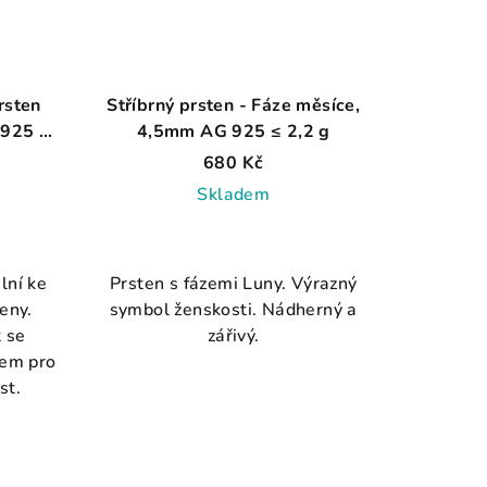
rsten
Stříbrný prsten - Fáze měsíce,
 925 ≤
4,5mm AG 925 ≤ 2,2 g
680 Kč
Skladem
Průměrné
hodnocení
lní ke
Prsten s fázemi Luny. Výrazný
produktu
eny.
symbol ženskosti. Nádherný a
je
t se
zářivý.
5,0
em pro
z
st.
5
.
hvězdiček.