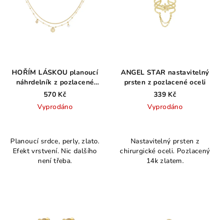
HOŘÍM LÁSKOU planoucí
ANGEL STAR nastavitelný
náhrdelník z pozlacené
prsten z pozlacené oceli
chirurgické oceli
570 Kč
339 Kč
Vyprodáno
Vyprodáno
Průměrné
hodnocení
Planoucí srdce, perly, zlato.
Nastavitelný prsten z
produktu
Efekt vrstvení. Nic dalšího
chirurgické oceli. Pozlacený
je
není třeba.
14k zlatem.
5,0
z
5
hvězdiček.