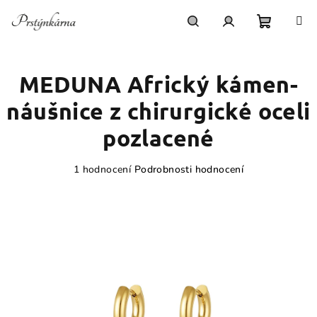
Přejít
na
obsah
Nákupn
Hledat
Přihlášení
MEDUNA Africký kámen-
košík
náušnice z chirurgické oceli
pozlacené
Průměrné
1 hodnocení
Podrobnosti hodnocení
hodnocení
produktu
je
5,0
z
5
hvězdiček.