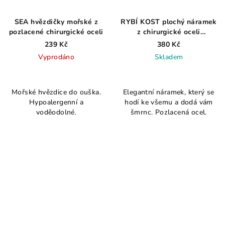
SEA hvězdičky mořské z
RYBÍ KOST plochý náramek
pozlacené chirurgické oceli
z chirurgické oceli
pozlacený
239 Kč
380 Kč
Vyprodáno
Skladem
Průměrné
hodnocení
Mořské hvězdice do ouška.
Elegantní náramek, který se
produktu
Hypoalergenní a
hodí ke všemu a dodá vám
je
voděodolné.
šmrnc. Pozlacená ocel.
5,0
z
5
hvězdiček.