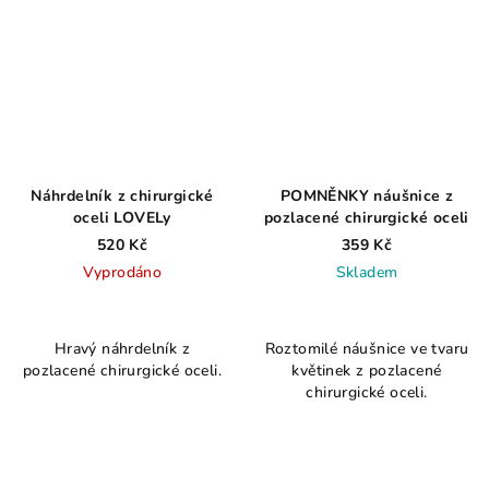
Náhrdelník z chirurgické
POMNĚNKY náušnice z
oceli LOVELy
pozlacené chirurgické oceli
520 Kč
359 Kč
Vyprodáno
Skladem
Průměrné
hodnocení
Hravý náhrdelník z
Roztomilé náušnice ve tvaru
produktu
pozlacené chirurgické oceli.
květinek z pozlacené
je
chirurgické oceli.
4,3
z
5
hvězdiček.