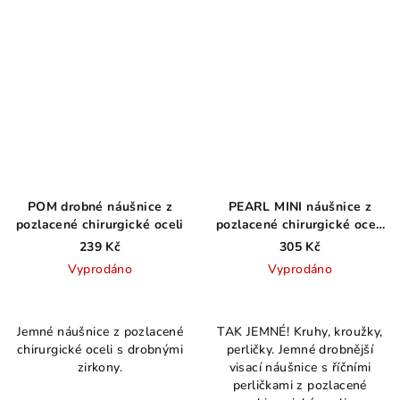
POM drobné náušnice z
PEARL MINI náušnice z
pozlacené chirurgické oceli
pozlacené chirurgické oceli
s perlou
239 Kč
305 Kč
Vyprodáno
Vyprodáno
Průměrné
hodnocení
Jemné náušnice z pozlacené
TAK JEMNÉ! Kruhy, kroužky,
produktu
chirurgické oceli s drobnými
perličky. Jemné drobnější
je
zirkony.
visací náušnice s říčními
5,0
perličkami z pozlacené
z