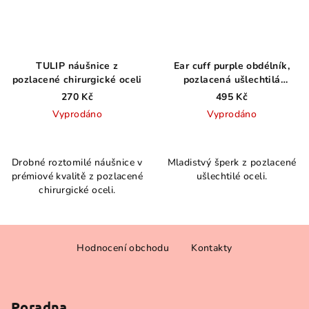
TULIP náušnice z
Ear cuff purple obdélník,
pozlacené chirurgické oceli
pozlacená ušlechtilá
chirurgická ocel
270 Kč
495 Kč
Vyprodáno
Vyprodáno
Průměrné
hodnocení
Drobné roztomilé náušnice v
Mladistvý šperk z pozlacené
produktu
prémiové kvalitě z pozlacené
ušlechtilé oceli.
je
chirurgické oceli.
5,0
z
5
Z
hvězdiček.
Hodnocení obchodu
Kontakty
á
p
a
Poradna