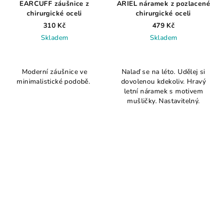
EARCUFF záušnice z
ARIEL náramek z pozlacené
chirurgické oceli
chirurgické oceli
310 Kč
479 Kč
Skladem
Skladem
Moderní záušnice ve
Nalaď se na léto. Udělej si
minimalistické podobě.
dovolenou kdekoliv. Hravý
letní náramek s motivem
mušličky. Nastavitelný.