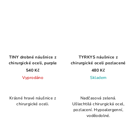
TINY drobné náušnice z
TYRKYS náušnice z
chirurgické oceli, purple
chirurgické oceli pozlacené
540 Kč
480 Kč
Vyprodáno
Skladem
Průměrné
hodnocení
Krásné hravé náušnice z
Nadčasová zelená.
produktu
chirurgické oceli.
Ušlechtilá chirurgická ocel,
je
pozlacení. Hypoalergenní,
4,7
voděodolné.
z
5
hvězdiček.