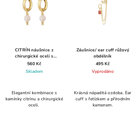
CITRÍN náušnice z
Záušnice/ ear cuff růžový
chirurgické oceli s
obdélník
kamenem podle měsíce
560 Kč
495 Kč
narození
Skladem
Vyprodáno
Průměrné
hodnocení
Elegantní kombinace s
Krásná nápaditá ozdoba. Ear
produktu
kamínky citrínu a chirurgické
cuff s řetízkem a přírodním
je
oceli.
kamenem.
4,0
z
5
hvězdiček.