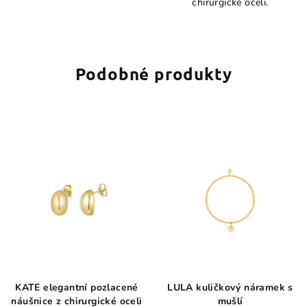
chirurgické oceli.
5
hvězdiček.
Podobné produkty
KATE elegantní pozlacené
LULA kuličkový náramek s
náušnice z chirurgické oceli
mušlí