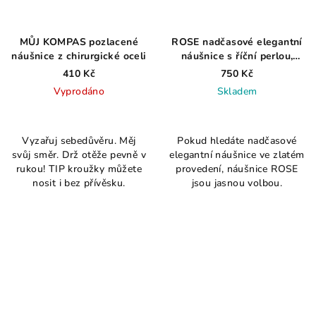
MŮJ KOMPAS pozlacené
ROSE nadčasové elegantní
náušnice z chirurgické oceli
náušnice s říční perlou,
pozlacená ušlechtilá ocel
410 Kč
750 Kč
Vyprodáno
Skladem
Průměrné
Průměrné
hodnocení
hodnocení
Vyzařuj sebedůvěru. Měj
Pokud hledáte nadčasové
produktu
produktu
svůj směr. Drž otěže pevně v
elegantní náušnice ve zlatém
je
je
rukou! TIP kroužky můžete
provedení, náušnice ROSE
5,0
4,5
nosit i bez přívěsku.
jsou jasnou volbou.
z
z
5
5
hvězdiček.
hvězdiček.