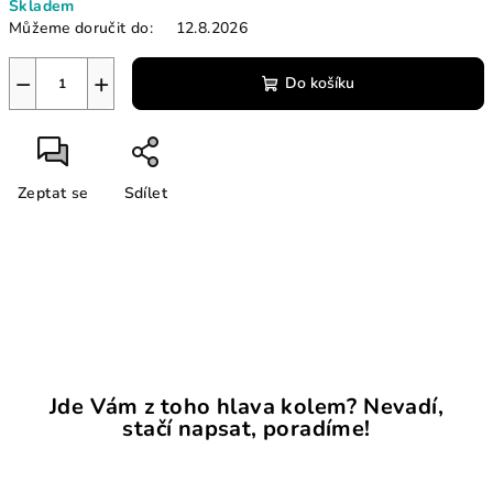
Skladem
cena:
Můžeme doručit do:
12.8.2026
−
+
Do košíku
Zeptat se
Sdílet
Jde Vám z toho hlava kolem? Nevadí,
stačí napsat, poradíme!