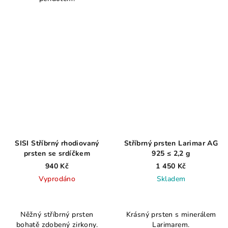
z
z
5
5
hvězdiček.
hvězdiček.
SISI Stříbrný rhodiovaný
Stříbrný prsten Larimar AG
prsten se srdíčkem
925 ≤ 2,2 g
940 Kč
1 450 Kč
Vyprodáno
Skladem
Průměrné
Průměrné
hodnocení
hodnocení
Něžný stříbrný prsten
Krásný prsten s minerálem
produktu
produktu
bohatě zdobený zirkony.
Larimarem.
je
je