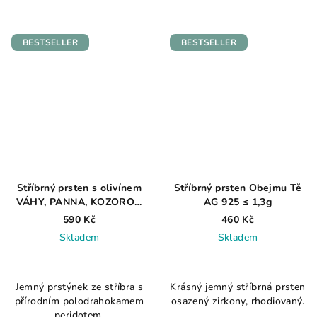
z
z
5
5
hvězdiček.
hvězdiček.
BESTSELLER
BESTSELLER
Stříbrný prsten s olivínem
Stříbrný prsten Obejmu Tě
VÁHY, PANNA, KOZOROH
AG 925 ≤ 1,3g
AG 925 ≤ 0,6 g
590 Kč
460 Kč
Skladem
Skladem
Průměrné
Průměrné
hodnocení
hodnocení
Jemný prstýnek ze stříbra s
Krásný jemný stříbrná prsten
produktu
produktu
přírodním polodrahokamem
osazený zirkony, rhodiovaný.
je
je
peridotem.
3,9
4,5