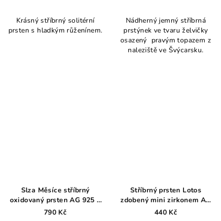
Průměrné
Průměrné
hodnocení
hodnocení
Krásný stříbrný solitérní
Nádherný jemný stříbrná
produktu
produktu
prsten s hladkým růženínem.
prstýnek ve tvaru želvičky
je
je
osazený pravým topazem z
3,8
5,0
naleziště ve Švýcarsku.
z
z
5
5
hvězdiček.
hvězdiček.
Slza Měsíce stříbrný
Stříbrný prsten Lotos
oxidovaný prsten AG 925 ≤
zdobený mini zirkonem AG
1,6 g
925 ≤ 1,3 g
790 Kč
440 Kč