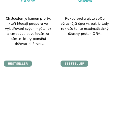
Skladem
Skladem
Průměrné
Průměrné
hodnocení
hodnocení
Chalcedon je kámen pro ty,
Pokud preferujete spíše
produktu
produktu
kteří hledají podporu ve
výraznější šperky, pak je tady
je
je
vyjadřování svých myšlenek
rok vás tento maximalistický
3,1
3,5
a emocí. Je považován za
úžasný prsten ORA.
z
z
kámen, který pomáhá
5
5
udržovat duševní...
hvězdiček.
hvězdiček.
BESTSELLER
BESTSELLER