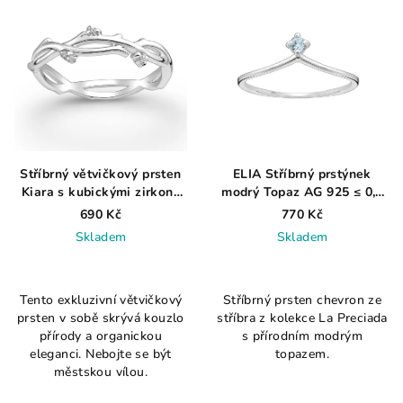
Stříbrný větvičkový prsten
ELIA Stříbrný prstýnek
Kiara s kubickými zirkony
modrý Topaz AG 925 ≤ 0,8
AG 925 ≤ 1,3 g
g
690 Kč
770 Kč
Skladem
Skladem
Průměrné
Průměrné
hodnocení
hodnocení
Tento exkluzivní větvičkový
Stříbrný prsten chevron ze
produktu
produktu
prsten v sobě skrývá kouzlo
stříbra z kolekce La Preciada
je
je
přírody a organickou
s přírodním modrým
4,5
4,5
eleganci. Nebojte se být
topazem.
z
z
městskou vílou.
5
5
hvězdiček.
hvězdiček.