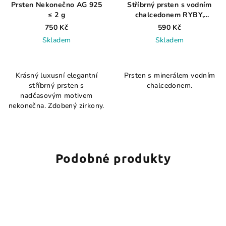
Prsten Nekonečno AG 925
Stříbrný prsten s vodním
≤ 2 g
chalcedonem RYBY,
VODNÁŘ AG 925 ≤ 0,6 g
750 Kč
590 Kč
Skladem
Skladem
Průměrné
Průměrné
hodnocení
hodnocení
Krásný luxusní elegantní
Prsten s minerálem vodním
produktu
produktu
stříbrný prsten s
chalcedonem.
je
je
nadčasovým motivem
4,7
4,8
nekonečna. Zdobený zirkony.
z
z
5
5
hvězdiček.
hvězdiček.
Podobné produkty