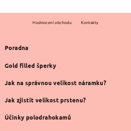
5,0
3,8
z
z
Z
5
5
hvězdiček.
hvězdiček.
Hodnocení obchodu
Kontakty
á
p
a
Poradna
t
í
Gold filled šperky
Jak na správnou velikost náramku?
Jak zjistit velikost prstenu?
Účinky polodrahokamů