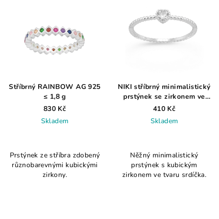
Stříbrný RAINBOW AG 925
NIKI stříbrný minimalistický
≤ 1,8 g
prstýnek se zirkonem ve
tvaru srdce
830 Kč
410 Kč
Skladem
Skladem
Průměrné
Průměrné
hodnocení
hodnocení
Prstýnek ze stříbra zdobený
Něžný minimalistický
produktu
produktu
různobarevnými kubickými
prstýnek s kubickým
je
je
zirkony.
zirkonem ve tvaru srdíčka.
5,0
3,8
z
z
5
5
hvězdiček.
hvězdiček.