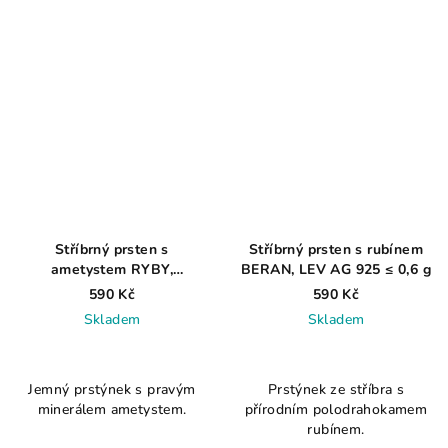
Stříbrný prsten s
Stříbrný prsten s rubínem
ametystem RYBY,
BERAN, LEV AG 925 ≤ 0,6 g
KOZOROH, PANNA
590 Kč
590 Kč
AG925≤0,6g
Skladem
Skladem
Průměrné
Průměrné
hodnocení
hodnocení
Jemný prstýnek s pravým
Prstýnek ze stříbra s
produktu
produktu
minerálem ametystem.
přírodním polodrahokamem
je
je
rubínem.
4,8
3,9