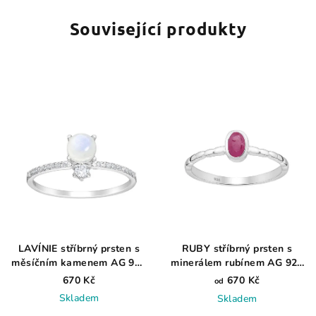
Související produkty
LAVÍNIE stříbrný prsten s
RUBY stříbrný prsten s
měsíčním kamenem AG 925
minerálem rubínem AG 925
≤ 1,5 g
≤ 1,3 g
670 Kč
670 Kč
od
Skladem
Skladem