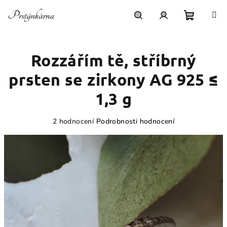
Přejít
na
obsah
Nákupn
Hledat
Přihlášení
Rozzářím tě, stříbrný
košík
prsten se zirkony AG 925 ≤
1,3 g
Průměrné
2 hodnocení
Podrobnosti hodnocení
hodnocení
produktu
je
5,0
z
5
hvězdiček.