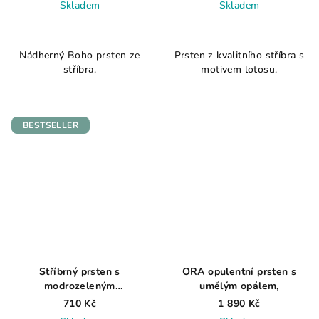
Skladem
Skladem
Průměrné
Průměrné
hodnocení
hodnocení
Nádherný Boho prsten ze
Prsten z kvalitního stříbra s
produktu
produktu
stříbra.
motivem lotosu.
je
je
4,8
4,6
z
z
5
5
BESTSELLER
hvězdiček.
hvězdiček.
Stříbrný prsten s
ORA opulentní prsten s
modrozeleným
umělým opálem,
chalcedonem AG 925 ≤ 1,5
710 Kč
1 890 Kč
g