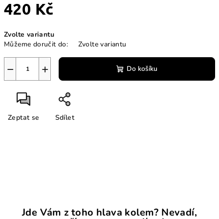
420 Kč
Měrná
Zvolte variantu
cena:
Můžeme doručit do:
Zvolte variantu
−
+
Do košíku
Zeptat se
Sdílet
Jde Vám z toho hlava kolem? Nevadí,