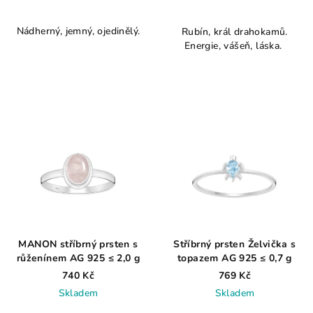
Průměrné
Průměrné
hodnocení
hodnocení
Nádherný, jemný, ojedinělý.
Rubín, král drahokamů.
produktu
produktu
Energie, vášeň, láska.
je
je
4,3
4,1
z
z
5
5
hvězdiček.
hvězdiček.
MANON stříbrný prsten s
Stříbrný prsten Želvička s
růženínem AG 925 ≤ 2,0 g
topazem AG 925 ≤ 0,7 g
740 Kč
769 Kč
Skladem
Skladem