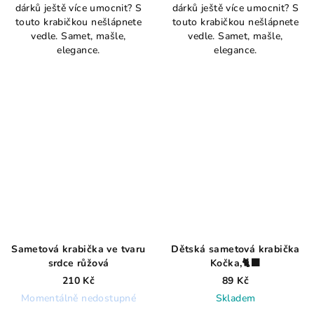
dárků ještě více umocnit? S
dárků ještě více umocnit? S
touto krabičkou nešlápnete
touto krabičkou nešlápnete
vedle. Samet, mašle,
vedle. Samet, mašle,
elegance.
elegance.
Sametová krabička ve tvaru
Dětská sametová krabička
srdce růžová
Kočka,🐈‍⬛
210 Kč
89 Kč
Momentálně nedostupné
Skladem