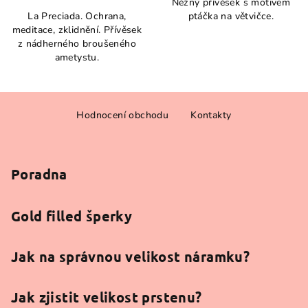
Něžný přívěsek s motivem
produktu
La Preciada. Ochrana,
ptáčka na větvičce.
je
meditace, zklidnění. Přívěsek
5,0
z nádherného broušeného
z
ametystu.
5
hvězdiček.
Z
Hodnocení obchodu
Kontakty
á
p
a
Poradna
t
í
Gold filled šperky
Jak na správnou velikost náramku?
Jak zjistit velikost prstenu?