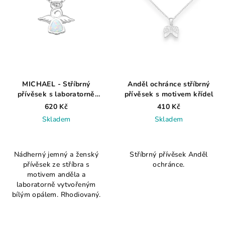
MICHAEL - Stříbrný
Anděl ochránce stříbrný
přívěsek s laboratorně
přívěsek s motivem křídel
vytvořeným bílým opálem
620 Kč
410 Kč
AG 925 ≤ 1,5 g
Skladem
Skladem
Průměrné
Průměrné
hodnocení
hodnocení
Nádherný jemný a ženský
Stříbrný přívěsek Anděl
produktu
produktu
přívěsek ze stříbra s
ochránce.
je
je
motivem anděla a
3,5
5,0
laboratorně vytvořeným
z
z
bílým opálem. Rhodiovaný.
5
5
hvězdiček.
hvězdiček.