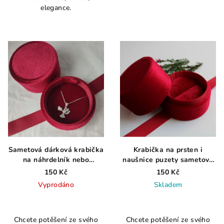
elegance.
5
hvězdiček.
Sametová dárková krabička
Krabička na prsten i
na náhrdelník nebo
naušnice puzety sametová
přívěsek červená
červená
150 Kč
150 Kč
Vyprodáno
Skladem
Chcete potěšení ze svého
Chcete potěšení ze svého