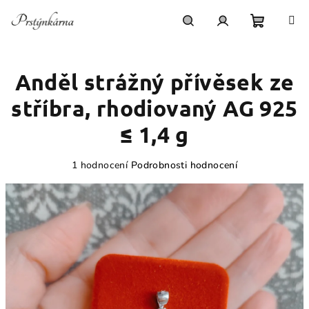
Přejít
na
obsah
Nákupn
Hledat
Přihlášení
Anděl strážný přívěsek ze
košík
stříbra, rhodiovaný AG 925
≤ 1,4 g
Průměrné
1 hodnocení
Podrobnosti hodnocení
hodnocení
produktu
je
5,0
z
5
hvězdiček.