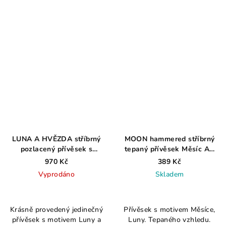
5
hvězdiček.
LUNA A HVĚZDA stříbrný
MOON hammered stříbrný
pozlacený přívěsek s
tepaný přívěsek Měsíc AG
umělými diamanty AG 925
925 ≤ 0,7 g
970 Kč
389 Kč
≤ 2,5 g
Vyprodáno
Skladem
Krásně provedený jedinečný
Přívěsek s motivem Měsíce,
přívěsek s motivem Luny a
Luny. Tepaného vzhledu.