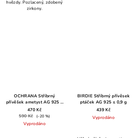
hvězdy. Pozlacený, zdobený
zirkony.
OCHRANA Stříbrný
BIRDIE Stříbrný přívěsek
přívěšek ametyst AG 925 ≤
ptáček AG 925 ≤ 0,9 g
0,9 g
470 Kč
439 Kč
590 Kč
(–20 %)
Vyprodáno
Vyprodáno
Průměrné
hodnocení