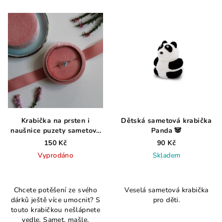
Krabička na prsten i
Dětská sametová krabička
naušnice puzety sametová
Panda 🐼
růžová
150 Kč
90 Kč
Vyprodáno
Skladem
Průměrné
hodnocení
Chcete potěšení ze svého
Veselá sametová krabička
produktu
dárků ještě více umocnit? S
pro děti.
je
touto krabičkou nešlápnete
5,0
vedle. Samet, mašle,
z