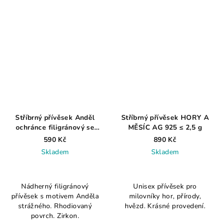
hvězdiček.
Stříbrný přívěsek Anděl
Stříbrný přívěsek HORY A
ochránce filigránový se
MĚSÍC AG 925 ≤ 2,5 g
zirkonem, rhodiovaný
590 Kč
890 Kč
Skladem
Skladem
Průměrné
hodnocení
Nádherný filigránový
Unisex přívěsek pro
produktu
přívěsek s motivem Anděla
milovníky hor, přírody,
je
strážného. Rhodiovaný
hvězd. Krásné provedení.
5,0
povrch. Zirkon.
z