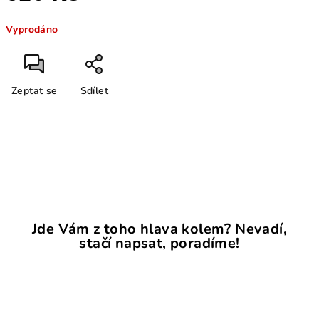
Měrná
Vyprodáno
cena:
Zeptat se
Sdílet
Jde Vám z toho hlava kolem? Nevadí,
stačí napsat, poradíme!