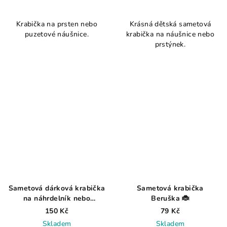
Průměrné
hodnocení
Krabička na prsten nebo
Krásná dětská sametová
produktu
puzetové náušnice.
krabička na náušnice nebo
je
prstýnek.
5,0
z
5
hvězdiček.
Sametová dárková krabička
Sametová krabička
na náhrdelník nebo
Beruška 🐞
přívěsek růžová
150 Kč
79 Kč
Skladem
Skladem