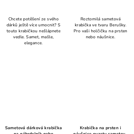
Chcete potěšení ze svého
Roztomilá sametová
dárků ještě více umocnit? S
krabička ve tvaru Berušky.
touto krabičkou nešlápnete
Pro vaši holčičku na prsten
vedle. Samet, mašle,
nebo náušnice.
elegance.
Sametová dárková krabička
Krabička na prsten i
na náhrdelník nebo
náušnice puzety sametová