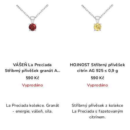
VÁŠEŇ La Preciada
HOJNOST Stříbrný přívěšek
Stříbrný přívěšek granát AG
citrín AG 925 ≤ 0,9 g
925 ≤ 0,9 g
590 Kč
590 Kč
Vyprodáno
Vyprodáno
Průměrné
hodnocení
La Preciada kolekce. Granát
Stříbrný přívěsek z kolekce
produktu
- energie, vášeň, síla.
La Preciada s fazetovaným
je
citrínem.
4,0
z
5