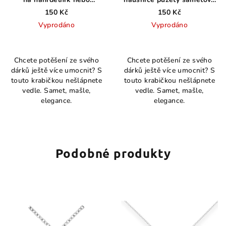
přívěsek modrá
modrá
150 Kč
150 Kč
Vyprodáno
Vyprodáno
Chcete potěšení ze svého
Chcete potěšení ze svého
dárků ještě více umocnit? S
dárků ještě více umocnit? S
touto krabičkou nešlápnete
touto krabičkou nešlápnete
vedle. Samet, mašle,
vedle. Samet, mašle,
elegance.
elegance.
Podobné produkty