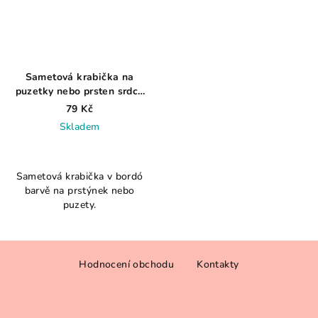
Sametová krabička na
puzetky nebo prsten srdce
bordó
79 Kč
Skladem
Sametová krabička v bordó
barvě na prstýnek nebo
puzety.
Z
Hodnocení obchodu
Kontakty
á
p
a