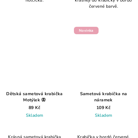
holčičku.
krásněji do krabičky v bordó
je
červené barvě.
3,0
z
5
hvězdiček.
Novinka
Dětská sametová krabička
Sametová krabička na
Motýlek 🦋
náramek
89 Kč
109 Kč
Skladem
Skladem
Krásná sametová krabička
Krabička v bordó červené,