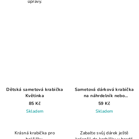
úpravy.
5
5
hvězdiček.
hvězdiček.
Dětská sametová krabička
Sametová dárková krabička
Květinka
na náhrdelník nebo
přívěsek, bordó
85 Kč
59 Kč
Skladem
Skladem
Průměrné
hodnocení
Krásná krabička pro
Zabalte svůj dárek ještě
produktu