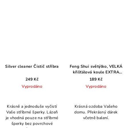
Silver cleaner Čistič stříbra
Feng Shui světýlko, VELKÁ
křišťálová koule EXTRA
fazety, 5cm
249 Kč
189 Kč
Vyprodáno
Vyprodáno
Průměrné
Průměrné
hodnocení
hodnocení
Krásně a jednoduše vyčistí
Krásná ozdoba Vašeho
produktu
produktu
Vaše stříbrné šperky. Lázeň
domu. Překrásný dárek
je
je
je vhodná pouze na stříbrné
včetně balení.
5,0
4,3
šperky bez povrchové
z
z