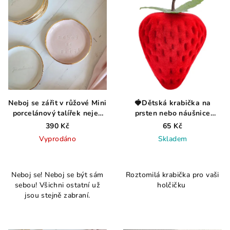
Neboj se zářit v růžové Mini
🍓Dětská krabička na
porcelánový talířek nejen
prsten nebo náušnice
na šperky
Jahoda
390 Kč
65 Kč
Vyprodáno
Skladem
Neboj se! Neboj se být sám
Roztomilá krabička pro vaši
sebou! Všichni ostatní už
holčičku
jsou stejně zabraní.