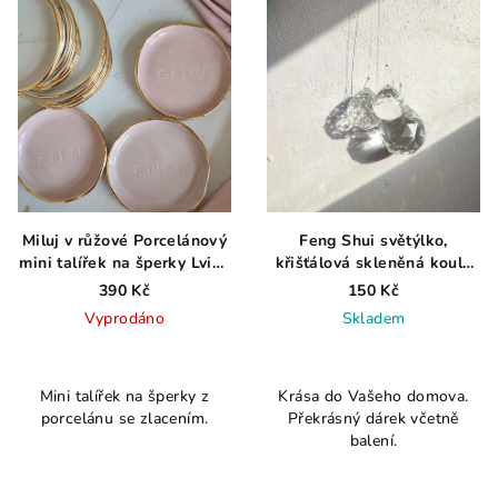
Miluj v růžové Porcelánový
Feng Shui světýlko,
mini talířek na šperky Lvice
křišťálová skleněná koule
v porcelánu
EXTRA fazety, 3cm
390 Kč
150 Kč
Vyprodáno
Skladem
Mini talířek na šperky z
Krása do Vašeho domova.
porcelánu se zlacením.
Překrásný dárek včetně
balení.