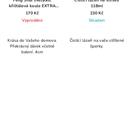
Feng Shui světýlko,
Čistící lázeň na stříbro
křišťálová koule EXTRA
118ml
fazety, 4cm
170 Kč
230 Kč
Vyprodáno
Skladem
Průměrné
hodnocení
Krása do Vašeho domova.
Čistící lázeň na vaše stříbrné
produktu
Překrásný dárek včetně
šperky.
je
balení. 4cm
4,2
z
5
hvězdiček.