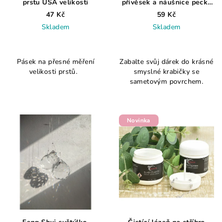
prstu USA velikosti
přívěsek a náušnice pecky
rudá
47 Kč
59 Kč
Skladem
Skladem
Pásek na přesné měření
Zabalte svůj dárek do krásné
velikosti prstů.
smyslné krabičky se
sametovým povrchem.
Novinka