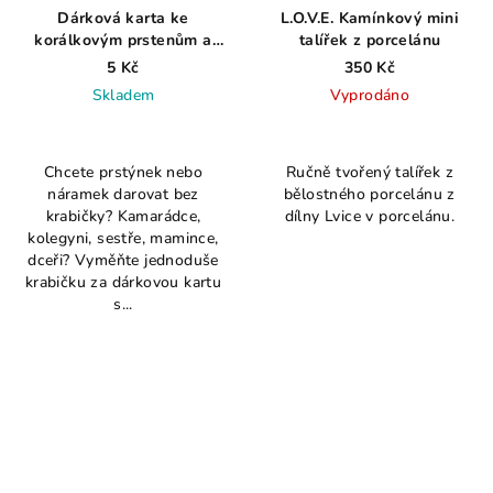
Dárková karta ke
L.O.V.E. Kamínkový mini
korálkovým prstenům a
talířek z porcelánu
náramkům
5 Kč
350 Kč
Skladem
Vyprodáno
Průměrné
Průměrné
hodnocení
hodnocení
Chcete prstýnek nebo
Ručně tvořený talířek z
produktu
produktu
náramek darovat bez
bělostného porcelánu z
je
je
krabičky? Kamarádce,
dílny Lvice v porcelánu.
5,0
4,0
kolegyni, sestře, mamince,
z
z
dceři? Vyměňte jednoduše
5
5
krabičku za dárkovou kartu
hvězdiček.
hvězdiček.
s...