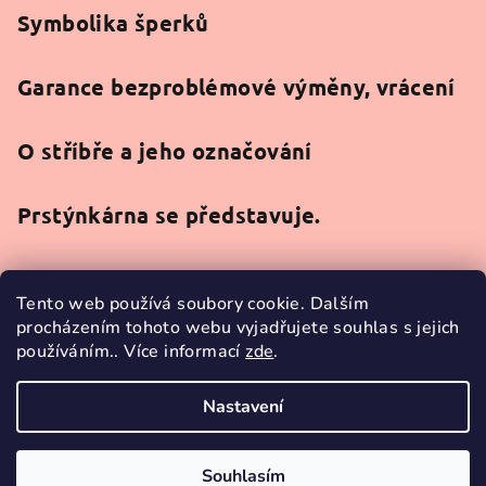
Symbolika šperků
Garance bezproblémové výměny, vrácení
O stříbře a jeho označování
Prstýnkárna se představuje.
Tento web používá soubory cookie. Dalším
procházením tohoto webu vyjadřujete souhlas s jejich
používáním.. Více informací
zde
.
Facebook
Nastavení
Copyright 2026
Prstýnkárna
. Všechna práva vyhrazena.
Souhlasím