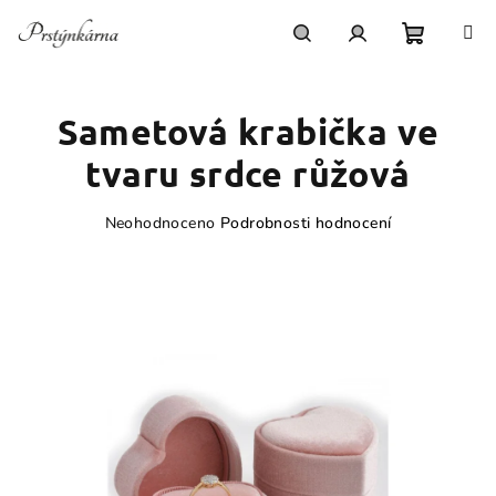
Přejít
na
obsah
Nákupn
Hledat
Přihlášení
Sametová krabička ve
košík
tvaru srdce růžová
Průměrné
Neohodnoceno
Podrobnosti hodnocení
hodnocení
produktu
je
0,0
z
5
hvězdiček.