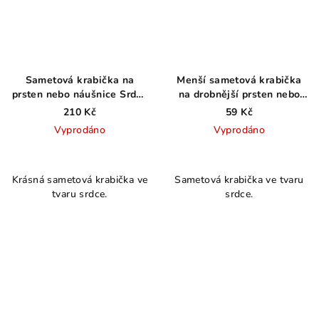
Sametová krabička na
Menší sametová krabička
prsten nebo náušnice Srdce
na drobnější prsten nebo
červená
puzetové náušnice
210 Kč
59 Kč
Vyprodáno
Vyprodáno
Krásná sametová krabička ve
Sametová krabička ve tvaru
tvaru srdce.
srdce.