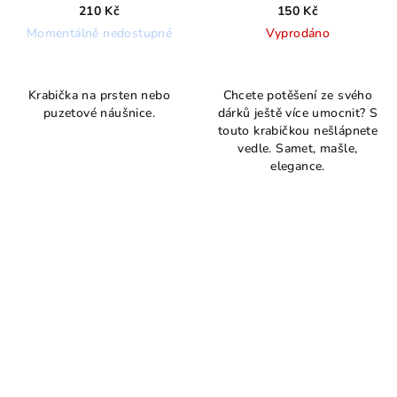
růžová
210 Kč
150 Kč
Momentálně nedostupné
Vyprodáno
Průměrné
hodnocení
Krabička na prsten nebo
Chcete potěšení ze svého
produktu
puzetové náušnice.
dárků ještě více umocnit? S
je
touto krabičkou nešlápnete
5,0
vedle. Samet, mašle,
z
elegance.
5
hvězdiček.