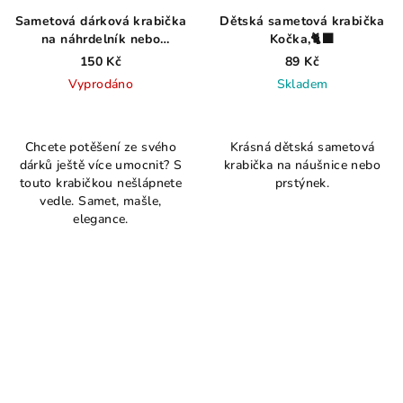
Sametová dárková krabička
Dětská sametová krabička
na náhrdelník nebo
Kočka,🐈‍⬛
přívěsek červená
150 Kč
89 Kč
Vyprodáno
Skladem
Průměrné
hodnocení
Chcete potěšení ze svého
Krásná dětská sametová
produktu
dárků ještě více umocnit? S
krabička na náušnice nebo
je
touto krabičkou nešlápnete
prstýnek.
5,0
vedle. Samet, mašle,
z
elegance.
5
hvězdiček.