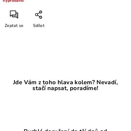
Vyprodáno
cena:
Zeptat se
Sdílet
Jde Vám z toho hlava kolem? Nevadí,
stačí napsat, poradíme!