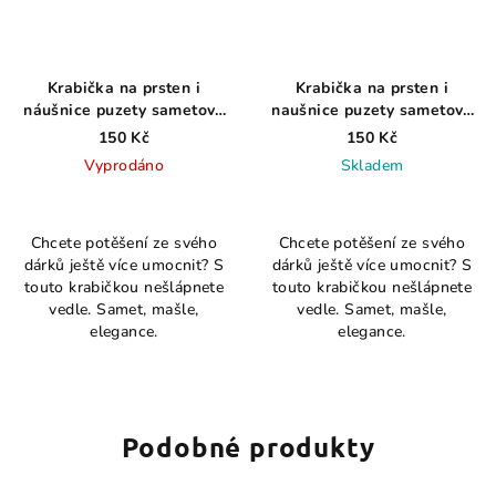
Krabička na prsten i
Krabička na prsten i
náušnice puzety sametová
naušnice puzety sametová
modrá
červená
150 Kč
150 Kč
Vyprodáno
Skladem
Chcete potěšení ze svého
Chcete potěšení ze svého
dárků ještě více umocnit? S
dárků ještě více umocnit? S
touto krabičkou nešlápnete
touto krabičkou nešlápnete
vedle. Samet, mašle,
vedle. Samet, mašle,
elegance.
elegance.
Podobné produkty