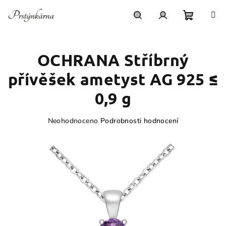
Přejít
na
obsah
Nákupn
Hledat
Přihlášení
OCHRANA Stříbrný
košík
přívěšek ametyst AG 925 ≤
0,9 g
Průměrné
Neohodnoceno
Podrobnosti hodnocení
hodnocení
produktu
je
0,0
z
5
hvězdiček.