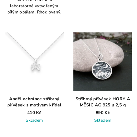
3,5
5,0
laboratorně vytvořeným
z
z
bílým opálem. Rhodiovaný.
5
5
hvězdiček.
hvězdiček.
Anděl ochránce stříbrný
Stříbrný přívěsek HORY A
přívěsek s motivem křídel
MĚSÍC AG 925 ≤ 2,5 g
410 Kč
890 Kč
Skladem
Skladem
Průměrné
hodnocení