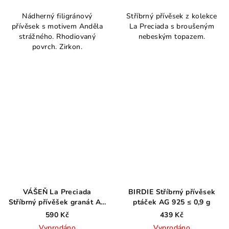
hodnocení
Nádherný filigránový
Stříbrný přívěsek z kolekce
produktu
přívěsek s motivem Anděla
La Preciada s broušeným
je
strážného. Rhodiovaný
nebeským topazem.
5,0
povrch. Zirkon.
z
5
hvězdiček.
VÁŠEŇ La Preciada
BIRDIE Stříbrný přívěsek
Stříbrný přívěšek granát AG
ptáček AG 925 ≤ 0,9 g
925 ≤ 0,9 g
590 Kč
439 Kč
Vyprodáno
Vyprodáno