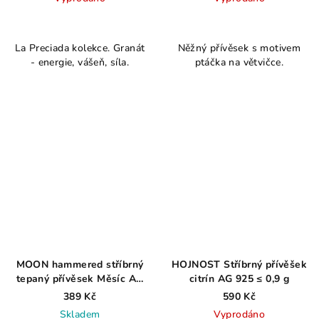
Průměrné
hodnocení
La Preciada kolekce. Granát
Něžný přívěsek s motivem
produktu
- energie, vášeň, síla.
ptáčka na větvičce.
je
5,0
z
5
hvězdiček.
MOON hammered stříbrný
HOJNOST Stříbrný přívěšek
tepaný přívěsek Měsíc AG
citrín AG 925 ≤ 0,9 g
925 ≤ 0,7 g
389 Kč
590 Kč
Skladem
Vyprodáno