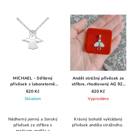
MICHAEL - Stříbrný
Anděl strážný přívěsek ze
přívěsek s laboratorně
stříbra, rhodiovaný AG 925
vytvořeným bílým opálem
≤ 1,4 g
620 Kč
620 Kč
AG 925 ≤ 1,5 g
Skladem
Vyprodáno
Průměrné
Průměrné
hodnocení
hodnocení
Nádherný jemný a ženský
Krásný bohatě vykládaný
produktu
produktu
přívěsek ze stříbra s
přívěsek anděla strážného.
je
je
motivem anděla a