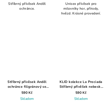
Stříbrný přívěsek Anděl
Unisex přívěsek pro
produktu
ochránce.
milovníky hor, přírody,
je
hvězd. Krásné provedení.
5,0
z
5
hvězdiček.
Stříbrný přívěsek Anděl
KLID kolekce La Preciada
ochránce filigránový se
Stříbrný přívěšek nebeský
zirkonem, rhodiovaný
modrý topaz AG 925 ≤ 0,9 g
590 Kč
590 Kč
Skladem
Skladem
Průměrné