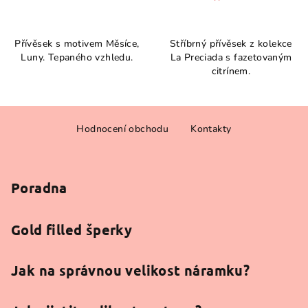
Průměrné
hodnocení
Přívěsek s motivem Měsíce,
Stříbrný přívěsek z kolekce
produktu
Luny. Tepaného vzhledu.
La Preciada s fazetovaným
je
citrínem.
4,0
z
5
Z
hvězdiček.
Hodnocení obchodu
Kontakty
á
p
a
Poradna
t
í
Gold filled šperky
Jak na správnou velikost náramku?